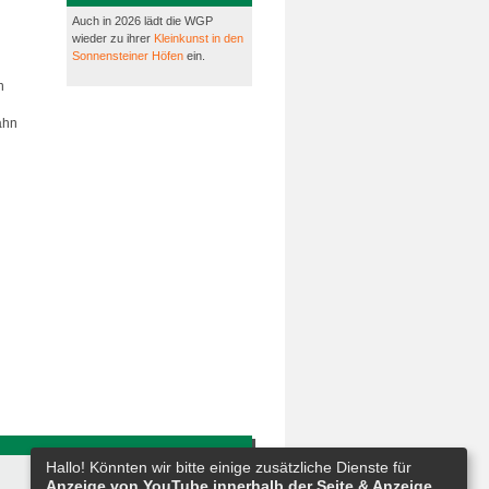
Auch in 2026 lädt die WGP
wieder zu ihrer
Kleinkunst in den
Sonnensteiner Höfen
ein.
n
ahn
Hallo! Könnten wir bitte einige zusätzliche Dienste für
Anzeige von YouTube innerhalb der Seite & Anzeige