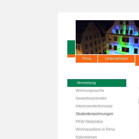
Pirna
Unternehmen
Vermietung
Wohnungssuche
Gewerbeeinheiten
Interessentenformular
Studentenwohnungen
PKW-Stellplätze
Wohnquartiere in Pirna
Naturwiesen