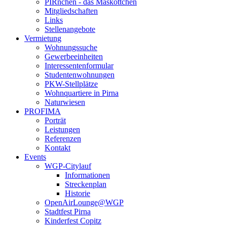
PIRnchen - das Maskottchen
Mitgliedschaften
Links
Stellenangebote
Vermietung
Wohnungssuche
Gewerbeeinheiten
Interessentenformular
Studentenwohnungen
PKW-Stellplätze
Wohnquartiere in Pirna
Naturwiesen
PROFIMA
Porträt
Leistungen
Referenzen
Kontakt
Events
WGP-Citylauf
Informationen
Streckenplan
Historie
OpenAirLounge@WGP
Stadtfest Pirna
Kinderfest Copitz