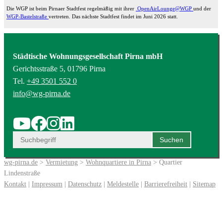
Die WGP ist beim Pirnaer Stadtfest regelmäßig mit ihrer
OpenAirLounge@WGP
und der
WGP-Bastelstraße
vertreten. Das nächste Stadtfest findet im Juni 2026 statt.
Städtische Wohnungsgesellschaft Pirna mbH
Gerichtsstraße 5, 01796 Pirna
Tel.
+49 3501 552 0
info@wg-pirna.de
wg-pirna.de
>
Vermietung
>
Wohnquartiere in Pirna
> Quartier
Lindenstraße
Kontakt
|
Impressum
|
Datenschutz
|
Meldestelle
|
Barrierefreiheit
|
Sitemap