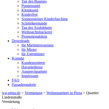
Tag des Baumes
Puppenspiel
Kleinkunst
Kinderfest
Sonnensteiner Kinderfasching
Schmökerstunde
Tag der Ausbildung
Weihnachtsbäckerei
Promotionaktion
Downloads
für Mietinteressenten
für Mieter
für Eigentümer
Kontakt
Kundenzentren
Havariedienst
Ansprechpartner
Impressum
FAQ
Fassadengalerie
wg-pirna.de
>
Vermietung
>
Wohnquartiere in Pirna
> Quartier
Lindenstraße
Vermietung