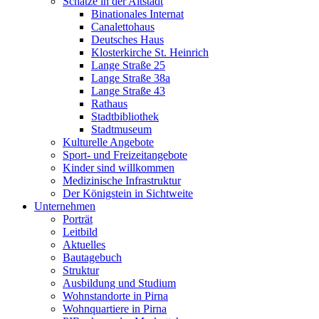
Schätze in der Altstadt
Binationales Internat
Canalettohaus
Deutsches Haus
Klosterkirche St. Heinrich
Lange Straße 25
Lange Straße 38a
Lange Straße 43
Rathaus
Stadtbibliothek
Stadtmuseum
Kulturelle Angebote
Sport- und Freizeitangebote
Kinder sind willkommen
Medizinische Infrastruktur
Der Königstein in Sichtweite
Unternehmen
Porträt
Leitbild
Aktuelles
Bautagebuch
Struktur
Ausbildung und Studium
Wohnstandorte in Pirna
Wohnquartiere in Pirna