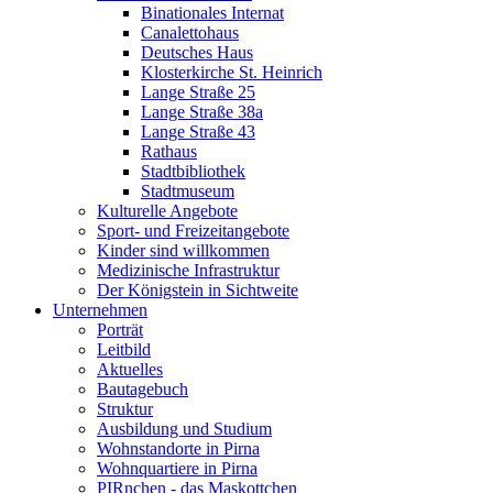
Binationales Internat
Canalettohaus
Deutsches Haus
Klosterkirche St. Heinrich
Lange Straße 25
Lange Straße 38a
Lange Straße 43
Rathaus
Stadtbibliothek
Stadtmuseum
Kulturelle Angebote
Sport- und Freizeitangebote
Kinder sind willkommen
Medizinische Infrastruktur
Der Königstein in Sichtweite
Unternehmen
Porträt
Leitbild
Aktuelles
Bautagebuch
Struktur
Ausbildung und Studium
Wohnstandorte in Pirna
Wohnquartiere in Pirna
PIRnchen - das Maskottchen