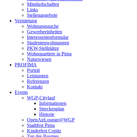
Mitgliedschaften
Links
Stellenangebote
Vermietung
Wohnungssuche
Gewerbeeinheiten
Interessentenformular
Studentenwohnungen
PKW-Stellplätze
Wohnquartiere in Pirna
Naturwiesen
PROFIMA
Porträt
Leistungen
Referenzen
Kontakt
Events
WGP-Citylauf
Informationen
Streckenplan
Historie
OpenAirLounge@WGP
Stadtfest Pirna
Kinderfest Copitz
Tag des Baumes