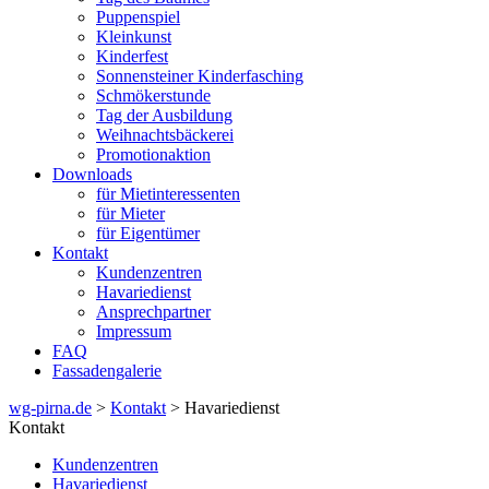
Puppenspiel
Kleinkunst
Kinderfest
Sonnensteiner Kinderfasching
Schmökerstunde
Tag der Ausbildung
Weihnachtsbäckerei
Promotionaktion
Downloads
für Mietinteressenten
für Mieter
für Eigentümer
Kontakt
Kundenzentren
Havariedienst
Ansprechpartner
Impressum
FAQ
Fassadengalerie
wg-pirna.de
>
Kontakt
> Havariedienst
Kontakt
Kundenzentren
Havariedienst