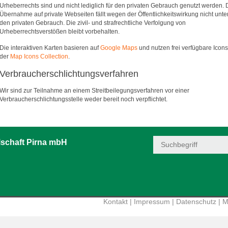
Urheberrechts sind und nicht lediglich für den privaten Gebrauch genutzt werden. 
Übernahme auf private Webseiten fällt wegen der Öffentlichkeitswirkung nicht unte
den privaten Gebrauch. Die zivil- und strafrechtliche Verfolgung von
Urheberrechtsverstößen bleibt vorbehalten.
Die interaktiven Karten basieren auf
Google Maps
und nutzen frei verfügbare Icons
der
Map Icons Collection
.
Verbraucherschlichtungsverfahren
Wir sind zur Teilnahme an einem Streitbeilegungsverfahren vor einer
Verbraucherschlichtungsstelle weder bereit noch verpflichtet.
schaft Pirna mbH
Kontakt
|
Impressum
|
Datenschutz
|
M