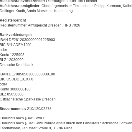
Aufsichtsratsvorsitzender:
Oberbürgermeister Tim Lochner
Aufsichtsratsmitglieder:
Oberbürgermeister Tim Lochner, Philipp Karmann, Kathr
Dollinger-Knuth, Armin Marschall, Katrin Lang
Registergericht
Registernummer: Amtsgericht Dresden, HRB 7026
Bankverbindungen
IBAN DE28120300000001225903
BIC BYLADEM1001
oder
Konto 1225903
BLZ 12030000
Deutsche Kreditbank
IBAN DE70850503003000000100
BIC OSDDDE81XXX
oder
Konto 3000000100
BLZ 85050300
Ostsächsische Sparkasse Dresden
Steuernummer:
210/120/02278
Erlaubnis nach §34c GewO:
Erlaubnis nach § 34c GewO wurde erteilt durch den Landkreis Sächsische Schwei
Landratsamt, Zehistaer Straße 9, 01796 Pirna.