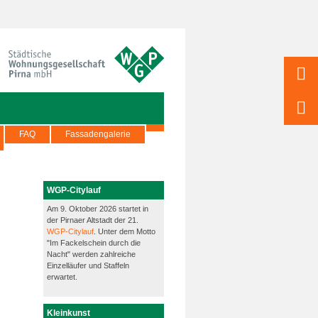
FAQ
Fassadengalerie
WGP-Citylauf
Am 9. Oktober 2026 startet in
der Pirnaer Altstadt der 21.
WGP-Citylauf
. Unter dem Motto
"Im Fackelschein durch die
Nacht" werden zahlreiche
Einzelläufer und Staffeln
erwartet.
Kleinkunst