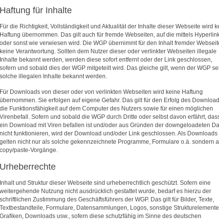
Haftung für Inhalte
Für die Richtigkeit, Vollständigkeit und Aktualität der Inhalte dieser Webseite wird 
Haftung übernommen. Das gilt auch für fremde Webseiten, auf die mittels Hyperlin
oder sonst wie verwiesen wird. Die WGP übernimmt für den Inhalt fremder Websei
keine Verantwortung. Sollten dem Nutzer dieser oder verlinkter Webseiten illegale
Inhalte bekannt werden, werden diese sofort entfernt oder der Link geschlossen,
sofern und sobald dies der WGP mitgeteilt wird. Das gleiche gilt, wenn der WGP se
solche illegalen Inhalte bekannt werden.
Für Downloads von dieser oder von verlinkten Webseiten wird keine Haftung
übernommen. Sie erfolgen auf eigene Gefahr. Das gilt für den Erfolg des Download
die Funktionsfähigkeit auf dem Computer des Nutzers sowie für einen möglichen
Virenbefall. Sofern und sobald die WGP durch Dritte oder selbst davon erfährt, das
ein Download mit Viren befallen ist und/oder aus Gründen der downgeloadeten Da
nicht funktionieren, wird der Download und/oder Link geschlossen. Als Downloads
gelten nicht nur als solche gekennzeichnete Programme, Formulare o.ä. sondern 
copy/paste-Vorgänge.
Urheberrechte
Inhalt und Struktur dieser Webseite sind urheberrechtlich geschützt. Sofern eine
weitergehende Nutzung nicht ausdrücklich gestattet wurde, bedarf es hierzu der
schriftlichen Zustimmung des Geschäftsführers der WGP. Das gilt für Bilder, Texte,
Textbestandteile, Formulare, Datensammlungen, Logos, sonstige Strukturelemente
Grafiken, Downloads usw., sofern diese schutzfähig im Sinne des deutschen