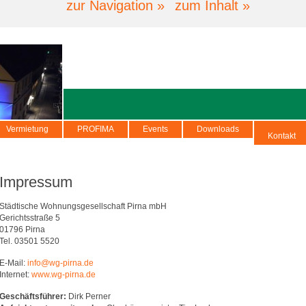
zur Navigation »
zum Inhalt »
Vermietung
PROFIMA
Events
Downloads
Kontakt
Impressum
Städtische Wohnungsgesellschaft Pirna mbH
Gerichtsstraße 5
01796 Pirna
Tel. 03501 5520
E-Mail:
info@wg-pirna.de
Internet:
www.wg-pirna.de
Geschäftsführer:
Dirk Perner