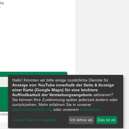
Die
r
Hallo! Könnten wir bitte einige zusätzliche Dienste für
Anzeige von YouTube innerhalb der Seite & Anzeige
einer Karte (Google Maps) für eine leichtere
Auffindbarkeit der Vermietungsangebote
aktivieren?
Sie können Ihre Zustimmung später jederzeit ändern oder
zurückziehen. Mehr erfahren Sie in unserer
Datenschutzerklärung
oder unserem
Impressum
.
eldestelle
|
Barrierefreiheit
|
Sitemap
Lassen Sie mich wählen
...
Ich lehne ab
Das ist ok