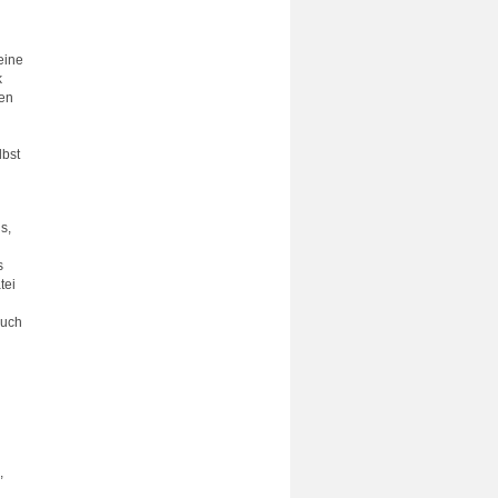
keine
k
ten
lbst
s,
s
tei
auch
,