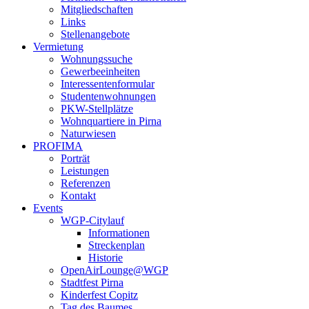
Mitgliedschaften
Links
Stellenangebote
Vermietung
Wohnungssuche
Gewerbeeinheiten
Interessentenformular
Studentenwohnungen
PKW-Stellplätze
Wohnquartiere in Pirna
Naturwiesen
PROFIMA
Porträt
Leistungen
Referenzen
Kontakt
Events
WGP-Citylauf
Informationen
Streckenplan
Historie
OpenAirLounge@WGP
Stadtfest Pirna
Kinderfest Copitz
Tag des Baumes