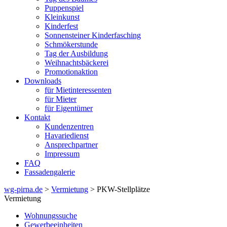
Puppenspiel
Kleinkunst
Kinderfest
Sonnensteiner Kinderfasching
Schmökerstunde
Tag der Ausbildung
Weihnachtsbäckerei
Promotionaktion
Downloads
für Mietinteressenten
für Mieter
für Eigentümer
Kontakt
Kundenzentren
Havariedienst
Ansprechpartner
Impressum
FAQ
Fassadengalerie
wg-pirna.de
>
Vermietung
> PKW-Stellplätze
Vermietung
Wohnungssuche
Gewerbeeinheiten