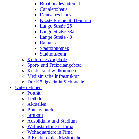
Binationales Internat
Canalettohaus
Deutsches Haus
Klosterkirche St. Heinrich
Lange Straße 25
Lange Straße 38a
Lange Straße 43
Rathaus
Stadtbibliothek
Stadtmuseum
Kulturelle Angebote
Sport- und Freizeitangebote
Kinder sind willkommen
Medizinische Infrastruktur
Der Königstein in Sichtweite
Unternehmen
Porträt
Leitbild
Aktuelles
Bautagebuch
Struktur
Ausbildung und Studium
Wohnstandorte in Pirna
Wohnquartiere in Pirna
PIRnchen - das Maskottchen