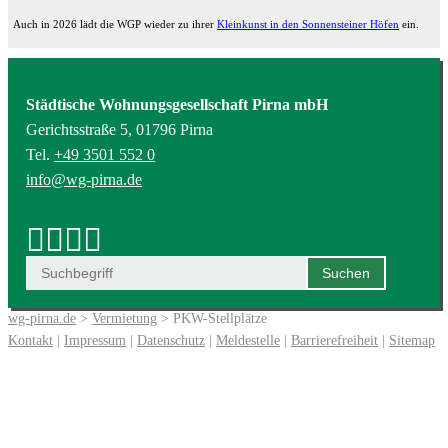
Auch in 2026 lädt die WGP wieder zu ihrer
Kleinkunst in den Sonnensteiner Höfen
ein.
Städtische Wohnungsgesellschaft Pirna mbH
Gerichtsstraße 5, 01796 Pirna
Tel.
+49 3501 552 0
info@wg-pirna.de
wg-pirna.de
>
Vermietung
> PKW-Stellplätze
Kontakt
|
Impressum
|
Datenschutz
|
Meldestelle
|
Barrierefreiheit
|
Sitemap