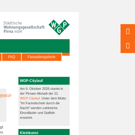
FAQ
Fassadengalerie
WGP-Citylauf
Am 9. Oktober 2026 startet in
der Pirnaer Altstadt der 21.
WGP-Citylauf
. Unter dem Motto
"Im Fackelschein durch die
Nacht" werden zahlreiche
Einzelläufer und Staffeln
erwartet.
gt
es.
Kleinkunst