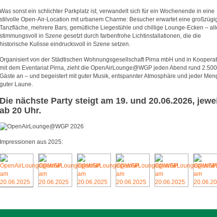
Was sonst ein schlichter Parkplatz ist, verwandelt sich für ein Wochenende in eine
stilvolle Open-Air-Location mit urbanem Charme: Besucher erwartet eine großzügi
Tanzfläche, mehrere Bars, gemütliche Liegestühle und chillige Lounge-Ecken – all
stimmungsvoll in Szene gesetzt durch farbenfrohe Lichtinstallationen, die die
historische Kulisse eindrucksvoll in Szene setzen.
Organisiert von der Städtischen Wohnungsgesellschaft Pirna mbH und in Kooperat
mit dem Eventariat Pirna, zieht die OpenAirLounge@WGP jeden Abend rund 2.500
Gäste an – und begeistert mit guter Musik, entspannter Atmosphäre und jeder Men
guter Laune.
Die nächste Party steigt am 19. und 20.06.2026, jewe
ab 20 Uhr.
Impressionen aus 2025: