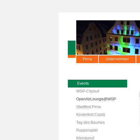
Pirna
Unternehmen
Events
WGP-Citylauf
OpenAirLounge@WGP
Stadtfest Pirna
Kinderfest Copitz
Tag des Baumes
Puppenspiel
Kleinkunst