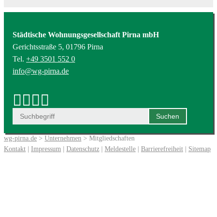
Städtische Wohnungsgesellschaft Pirna mbH
Gerichtsstraße 5, 01796 Pirna
Tel.
+49 3501 552 0
info@wg-pirna.de
wg-pirna.de
>
Unternehmen
> Mitgliedschaften
Kontakt
|
Impressum
|
Datenschutz
|
Meldestelle
|
Barrierefreiheit
|
Sitemap