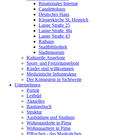
Binationales Internat
Canalettohaus
Deutsches Haus
Klosterkirche St. Heinrich
Lange Straße 25
Lange Straße 38a
Lange Straße 43
Rathaus
Stadtbibliothek
Stadtmuseum
Kulturelle Angebote
Sport- und Freizeitangebote
Kinder sind willkommen
Medizinische Infrastruktur
Der Königstein in Sichtweite
Unternehmen
Porträt
Leitbild
Aktuelles
Bautagebuch
Struktur
Ausbildung und Studium
Wohnstandorte in Pirna
Wohnquartiere in Pirna
PIRnchen - das Maskottchen