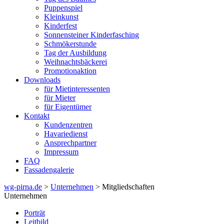
Puppenspiel
Kleinkunst
Kinderfest
Sonnensteiner Kinderfasching
Schmökerstunde
Tag der Ausbildung
Weihnachtsbäckerei
Promotionaktion
Downloads
für Mietinteressenten
für Mieter
für Eigentümer
Kontakt
Kundenzentren
Havariedienst
Ansprechpartner
Impressum
FAQ
Fassadengalerie
wg-pirna.de
>
Unternehmen
> Mitgliedschaften
Unternehmen
Porträt
Leitbild