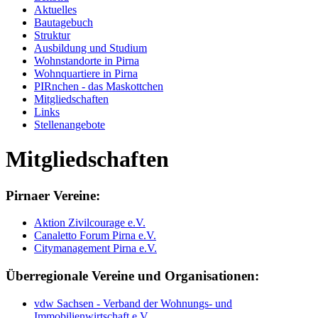
Aktuelles
Bautagebuch
Struktur
Ausbildung und Studium
Wohnstandorte in Pirna
Wohnquartiere in Pirna
PIRnchen - das Maskottchen
Mitgliedschaften
Links
Stellenangebote
Mitgliedschaften
Pirnaer Vereine:
Aktion Zivilcourage e.V.
Canaletto Forum Pirna e.V.
Citymanagement Pirna e.V.
Überregionale Vereine und Organisationen:
vdw Sachsen - Verband der Wohnungs- und
Immobilienwirtschaft e.V.