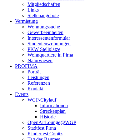
Mitgliedschaften
Links
Stellenangebote
Vermietung
Wohnungssuche
Gewerbeeinheiten
Interessentenformular
Studentenwohnungen
PKW-Stellplätze
Wohnquartiere in Pirna
Naturwiesen
PROFIMA
Porträt
Leistungen
Referenzen
Kontakt
Events
WGP-Citylauf
Informationen
Streckenplan
Historie
OpenAirLounge@WGP
Stadtfest Pirna
Kinderfest Copitz
Tag des Baumes