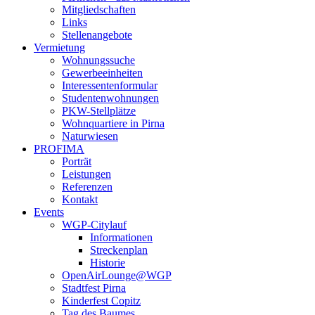
Mitgliedschaften
Links
Stellenangebote
Vermietung
Wohnungssuche
Gewerbeeinheiten
Interessentenformular
Studentenwohnungen
PKW-Stellplätze
Wohnquartiere in Pirna
Naturwiesen
PROFIMA
Porträt
Leistungen
Referenzen
Kontakt
Events
WGP-Citylauf
Informationen
Streckenplan
Historie
OpenAirLounge@WGP
Stadtfest Pirna
Kinderfest Copitz
Tag des Baumes