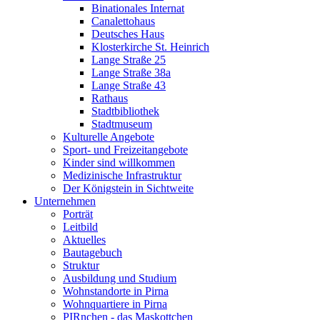
Binationales Internat
Canalettohaus
Deutsches Haus
Klosterkirche St. Heinrich
Lange Straße 25
Lange Straße 38a
Lange Straße 43
Rathaus
Stadtbibliothek
Stadtmuseum
Kulturelle Angebote
Sport- und Freizeitangebote
Kinder sind willkommen
Medizinische Infrastruktur
Der Königstein in Sichtweite
Unternehmen
Porträt
Leitbild
Aktuelles
Bautagebuch
Struktur
Ausbildung und Studium
Wohnstandorte in Pirna
Wohnquartiere in Pirna
PIRnchen - das Maskottchen