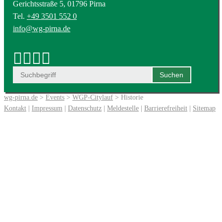
Gerichtsstraße 5, 01796 Pirna
Tel.
+49 3501 552 0
info@wg-pirna.de
wg-pirna.de
>
Events
>
WGP-Citylauf
> Historie
Kontakt
|
Impressum
|
Datenschutz
|
Meldestelle
|
Barrierefreiheit
|
Sitemap