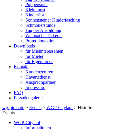
Puppenspiel
Kleinkunst
Kinderfest
Sonnensteiner Kinderfasching
Schmökerstunde
Tag der Ausbildung
Weihnachtsbäckerei
Promotionaktion
Downloads
für Mietinteressenten
für Mieter
für Eigentümer
Kontakt
Kundenzentren
Havariedienst
Ansprechpartner
Impressum
FAQ
Fassadengalerie
wg-pirna.de
>
Events
>
WGP-Citylauf
> Historie
Events
WGP-Citylauf
Informationen