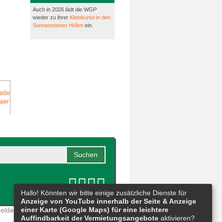
Auch in 2026 lädt die WGP
wieder zu ihrer
Kleinkunst in den
Sonnensteiner Höfen
ein.
Hallo! Könnten wir bitte einige zusätzliche Dienste für
Anzeige von YouTube innerhalb der Seite & Anzeige
einer Karte (Google Maps) für eine leichtere
eldestelle
|
Barrierefreiheit
|
Sitemap
Auffindbarkeit der Vermietungsangebote
aktivieren?