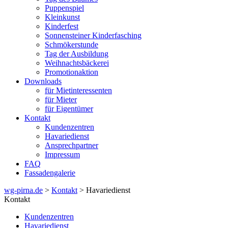
Puppenspiel
Kleinkunst
Kinderfest
Sonnensteiner Kinderfasching
Schmökerstunde
Tag der Ausbildung
Weihnachtsbäckerei
Promotionaktion
Downloads
für Mietinteressenten
für Mieter
für Eigentümer
Kontakt
Kundenzentren
Havariedienst
Ansprechpartner
Impressum
FAQ
Fassadengalerie
wg-pirna.de
>
Kontakt
> Havariedienst
Kontakt
Kundenzentren
Havariedienst