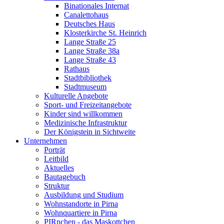
Binationales Internat
Canalettohaus
Deutsches Haus
Klosterkirche St. Heinrich
Lange Straße 25
Lange Straße 38a
Lange Straße 43
Rathaus
Stadtbibliothek
Stadtmuseum
Kulturelle Angebote
Sport- und Freizeitangebote
Kinder sind willkommen
Medizinische Infrastruktur
Der Königstein in Sichtweite
Unternehmen
Porträt
Leitbild
Aktuelles
Bautagebuch
Struktur
Ausbildung und Studium
Wohnstandorte in Pirna
Wohnquartiere in Pirna
PIRnchen - das Maskottchen