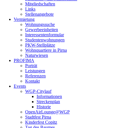
Mitgliedschaften
Links
Stellenangebote
Vermietung
Wohnungssuche
Gewerbeeinheiten
Interessentenformular
Studentenwohnungen
PKW-Stellplätze
Wohnquartiere in Pirna
Naturwiesen
PROFIMA
Porträt
Leistungen
Referenzen
Kontakt
Events
WGP-Citylauf
Informationen
Streckenplan
Historie
OpenAirLounge@WGP
Stadtfest Pirna
Kinderfest Copitz
Tag des Baumes