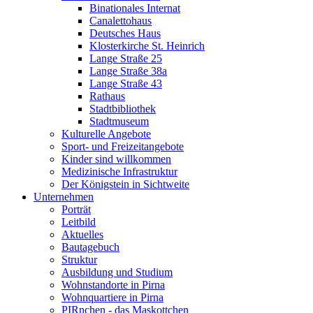
Binationales Internat
Canalettohaus
Deutsches Haus
Klosterkirche St. Heinrich
Lange Straße 25
Lange Straße 38a
Lange Straße 43
Rathaus
Stadtbibliothek
Stadtmuseum
Kulturelle Angebote
Sport- und Freizeitangebote
Kinder sind willkommen
Medizinische Infrastruktur
Der Königstein in Sichtweite
Unternehmen
Porträt
Leitbild
Aktuelles
Bautagebuch
Struktur
Ausbildung und Studium
Wohnstandorte in Pirna
Wohnquartiere in Pirna
PIRnchen - das Maskottchen