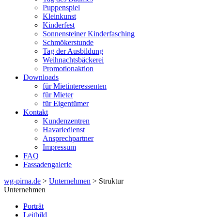
Puppenspiel
Kleinkunst
Kinderfest
Sonnensteiner Kinderfasching
Schmökerstunde
Tag der Ausbildung
Weihnachtsbäckerei
Promotionaktion
Downloads
für Mietinteressenten
für Mieter
für Eigentümer
Kontakt
Kundenzentren
Havariedienst
Ansprechpartner
Impressum
FAQ
Fassadengalerie
wg-pirna.de
>
Unternehmen
> Struktur
Unternehmen
Porträt
Leitbild