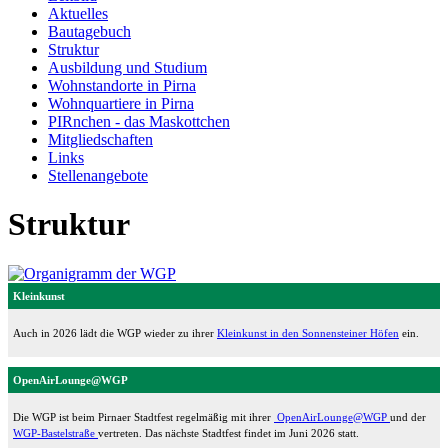
Aktuelles
Bautagebuch
Struktur
Ausbildung und Studium
Wohnstandorte in Pirna
Wohnquartiere in Pirna
PIRnchen - das Maskottchen
Mitgliedschaften
Links
Stellenangebote
Struktur
Kleinkunst
Auch in 2026 lädt die WGP wieder zu ihrer
Kleinkunst in den Sonnensteiner Höfen
ein.
OpenAirLounge@WGP
Die WGP ist beim Pirnaer Stadtfest regelmäßig mit ihrer
OpenAirLounge@WGP
und der
WGP-Bastelstraße
vertreten. Das nächste Stadtfest findet im Juni 2026 statt.