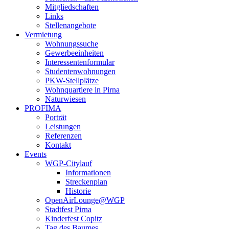
Mitgliedschaften
Links
Stellenangebote
Vermietung
Wohnungssuche
Gewerbeeinheiten
Interessentenformular
Studentenwohnungen
PKW-Stellplätze
Wohnquartiere in Pirna
Naturwiesen
PROFIMA
Porträt
Leistungen
Referenzen
Kontakt
Events
WGP-Citylauf
Informationen
Streckenplan
Historie
OpenAirLounge@WGP
Stadtfest Pirna
Kinderfest Copitz
Tag des Baumes