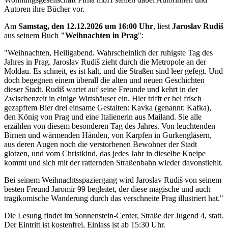
Autoren ihre Bücher vor.
Am
Samstag, den 12.12.2026 um 16:00 Uhr
, liest
Jaroslav Rudiš
aus seinem Buch
"Weihnachten in Prag
":
"Weihnachten, Heiligabend. Wahrscheinlich der ruhigste Tag des
Jahres in Prag. Jaroslav Rudiš zieht durch die Metropole an der
Moldau. Es schneit, es ist kalt, und die Straßen sind leer gefegt. Und
doch begegnen einem überall die alten und neuen Geschichten
dieser Stadt. Rudiš wartet auf seine Freunde und kehrt in der
Zwischenzeit in einige Wirtshäuser ein. Hier trifft er bei frisch
gezapftem Bier drei einsame Gestalten: Kavka (genannt: Kafka),
den König von Prag und eine Italienerin aus Mailand. Sie alle
erzählen von diesem besonderen Tag des Jahres. Von leuchtenden
Birnen und wärmenden Händen, von Karpfen in Gurkengläsern,
aus deren Augen noch die verstorbenen Bewohner der Stadt
glotzen, und vom Christkind, das jedes Jahr in dieselbe Kneipe
kommt und sich mit der ratternden Straßenbahn wieder davonstiehlt.
Bei seinem Weihnachtsspaziergang wird Jaroslav Rudiš von seinem
besten Freund Jaromír 99 begleitet, der diese magische und auch
tragikomische Wanderung durch das verschneite Prag illustriert hat."
Die Lesung findet im Sonnenstein-Center, Straße der Jugend 4, statt.
Der Eintritt ist kostenfrei, Einlass ist ab 15:30 Uhr.