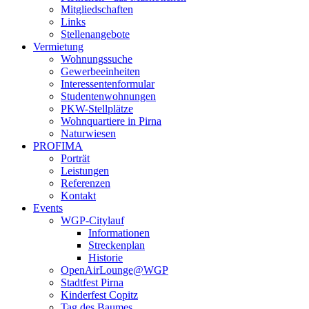
Mitgliedschaften
Links
Stellenangebote
Vermietung
Wohnungssuche
Gewerbeeinheiten
Interessentenformular
Studentenwohnungen
PKW-Stellplätze
Wohnquartiere in Pirna
Naturwiesen
PROFIMA
Porträt
Leistungen
Referenzen
Kontakt
Events
WGP-Citylauf
Informationen
Streckenplan
Historie
OpenAirLounge@WGP
Stadtfest Pirna
Kinderfest Copitz
Tag des Baumes