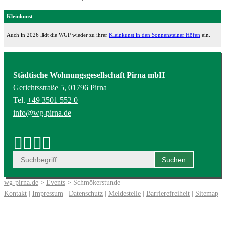
Kleinkunst
Auch in 2026 lädt die WGP wieder zu ihrer
Kleinkunst in den Sonnensteiner Höfen
ein.
Städtische Wohnungsgesellschaft Pirna mbH
Gerichtsstraße 5, 01796 Pirna
Tel.
+49 3501 552 0
info@wg-pirna.de
wg-pirna.de
>
Events
> Schmökerstunde
Kontakt
|
Impressum
|
Datenschutz
|
Meldestelle
|
Barrierefreiheit
|
Sitemap