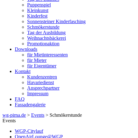
Puppenspiel
Kleinkunst
Kinderfest
Sonnensteiner Kinderfasching
Schmökerstunde
Tag der Ausbildung
Weihnachtsbäckerei
Promotionaktion
Downloads
für Mietinteressenten
für Mieter
für Eigentümer
Kontakt
Kundenzentren
Havariedienst
Ansprechpartner
Impressum
FAQ
Fassadengalerie
wg-pirna.de
>
Events
> Schmökerstunde
Events
WGP-Citylauf
OpenAirLounge@WGP