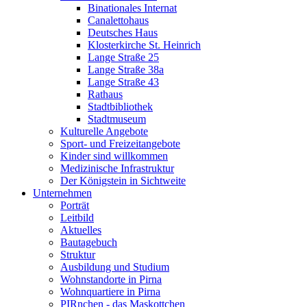
Binationales Internat
Canalettohaus
Deutsches Haus
Klosterkirche St. Heinrich
Lange Straße 25
Lange Straße 38a
Lange Straße 43
Rathaus
Stadtbibliothek
Stadtmuseum
Kulturelle Angebote
Sport- und Freizeitangebote
Kinder sind willkommen
Medizinische Infrastruktur
Der Königstein in Sichtweite
Unternehmen
Porträt
Leitbild
Aktuelles
Bautagebuch
Struktur
Ausbildung und Studium
Wohnstandorte in Pirna
Wohnquartiere in Pirna
PIRnchen - das Maskottchen