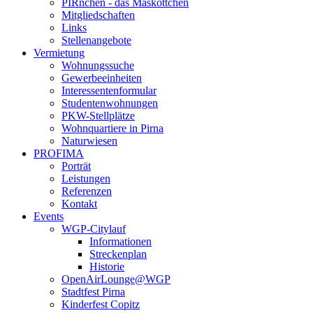
PIRnchen - das Maskottchen
Mitgliedschaften
Links
Stellenangebote
Vermietung
Wohnungssuche
Gewerbeeinheiten
Interessentenformular
Studentenwohnungen
PKW-Stellplätze
Wohnquartiere in Pirna
Naturwiesen
PROFIMA
Porträt
Leistungen
Referenzen
Kontakt
Events
WGP-Citylauf
Informationen
Streckenplan
Historie
OpenAirLounge@WGP
Stadtfest Pirna
Kinderfest Copitz