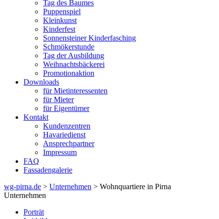
Tag des Baumes
Puppenspiel
Kleinkunst
Kinderfest
Sonnensteiner Kinderfasching
Schmökerstunde
Tag der Ausbildung
Weihnachtsbäckerei
Promotionaktion
Downloads
für Mietinteressenten
für Mieter
für Eigentümer
Kontakt
Kundenzentren
Havariedienst
Ansprechpartner
Impressum
FAQ
Fassadengalerie
wg-pirna.de
>
Unternehmen
> Wohnquartiere in Pirna
Unternehmen
Porträt