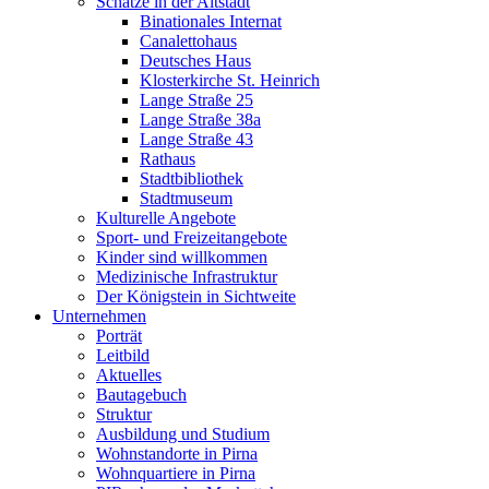
Schätze in der Altstadt
Binationales Internat
Canalettohaus
Deutsches Haus
Klosterkirche St. Heinrich
Lange Straße 25
Lange Straße 38a
Lange Straße 43
Rathaus
Stadtbibliothek
Stadtmuseum
Kulturelle Angebote
Sport- und Freizeitangebote
Kinder sind willkommen
Medizinische Infrastruktur
Der Königstein in Sichtweite
Unternehmen
Porträt
Leitbild
Aktuelles
Bautagebuch
Struktur
Ausbildung und Studium
Wohnstandorte in Pirna
Wohnquartiere in Pirna