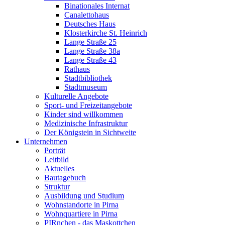
Binationales Internat
Canalettohaus
Deutsches Haus
Klosterkirche St. Heinrich
Lange Straße 25
Lange Straße 38a
Lange Straße 43
Rathaus
Stadtbibliothek
Stadtmuseum
Kulturelle Angebote
Sport- und Freizeitangebote
Kinder sind willkommen
Medizinische Infrastruktur
Der Königstein in Sichtweite
Unternehmen
Porträt
Leitbild
Aktuelles
Bautagebuch
Struktur
Ausbildung und Studium
Wohnstandorte in Pirna
Wohnquartiere in Pirna
PIRnchen - das Maskottchen