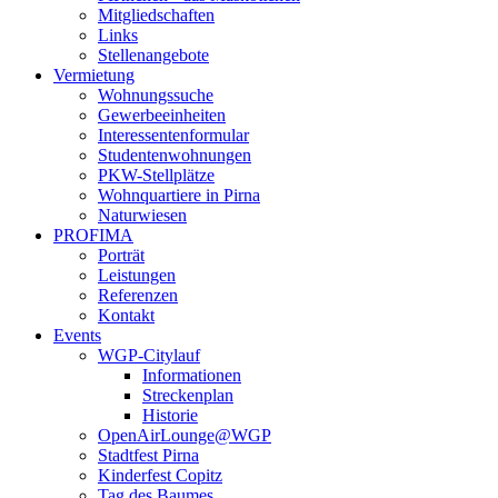
Mitgliedschaften
Links
Stellenangebote
Vermietung
Wohnungssuche
Gewerbeeinheiten
Interessentenformular
Studentenwohnungen
PKW-Stellplätze
Wohnquartiere in Pirna
Naturwiesen
PROFIMA
Porträt
Leistungen
Referenzen
Kontakt
Events
WGP-Citylauf
Informationen
Streckenplan
Historie
OpenAirLounge@WGP
Stadtfest Pirna
Kinderfest Copitz
Tag des Baumes