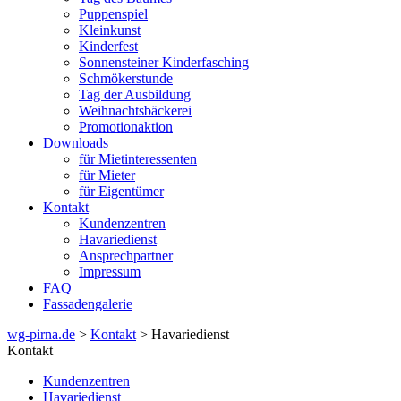
Puppenspiel
Kleinkunst
Kinderfest
Sonnensteiner Kinderfasching
Schmökerstunde
Tag der Ausbildung
Weihnachtsbäckerei
Promotionaktion
Downloads
für Mietinteressenten
für Mieter
für Eigentümer
Kontakt
Kundenzentren
Havariedienst
Ansprechpartner
Impressum
FAQ
Fassadengalerie
wg-pirna.de
>
Kontakt
> Havariedienst
Kontakt
Kundenzentren
Havariedienst