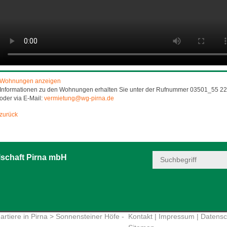
Wohnungen anzeigen
Informationen zu den Wohnungen erhalten Sie unter der Rufnummer 03501_55 22
oder via E-Mail:
vermietung@wg-pirna.de
zurück
schaft Pirna mbH
rtiere in Pirna
> Sonnensteiner Höfe -
Kontakt
|
Impressum
|
Datensc