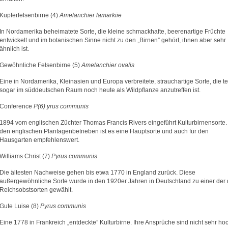
Kupferfelsenbirne (4)
Amelanchier lamarkiie
In Nordamerika beheimatete Sorte, die kleine schmackhafte, beerenartige Früchte
entwickelt und im botanischen Sinne nicht zu den „Birnen” gehört, ihnen aber sehr
ähnlich ist.
Gewöhnliche Felsenbirne (5)
Amelanchier ovalis
Eine in Nordamerika, Kleinasien und Europa verbreitete, strauchartige Sorte, die te
sogar im süddeutschen Raum noch heute als Wildpflanze anzutreffen ist.
Conference
P(6) yrus communis
1894 vom englischen Züchter Thomas Francis Rivers eingeführt Kulturbirnensorte. 
den englischen Plantagenbetrieben ist es eine Hauptsorte und auch für den
Hausgarten empfehlenswert.
Williams Christ (7)
Pyrus communis
Die ältesten Nachweise gehen bis etwa 1770 in England zurück. Diese
außergewöhnliche Sorte wurde in den 1920er Jahren in Deutschland zu einer der 
Reichsobstsorten gewählt.
Gute Luise (8)
Pyrus communis
Eine 1778 in Frankreich „entdeckte” Kulturbirne. Ihre Ansprüche sind nicht sehr ho