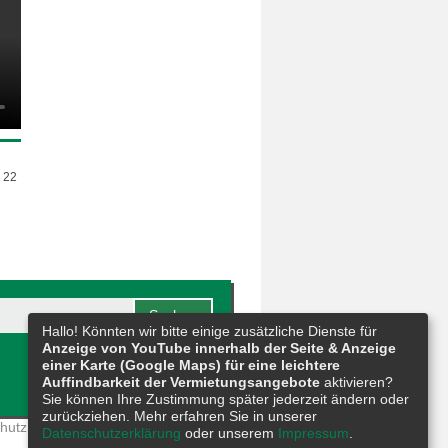
 22
Hallo! Könnten wir bitte einige zusätzliche Dienste für
Anzeige von YouTube innerhalb der Seite & Anzeige
einer Karte (Google Maps) für eine leichtere
Auffindbarkeit der Vermietungsangebote
aktivieren?
Sie können Ihre Zustimmung später jederzeit ändern oder
zurückziehen. Mehr erfahren Sie in unserer
hutz
|
Meldestelle
|
Barrierefreiheit
|
Datenschutzerklärung
oder unserem
Impressum
.