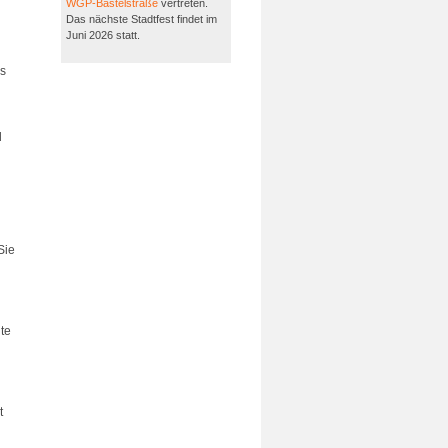
WGP-Bastelstraße
vertreten.
Das nächste Stadtfest findet im
Juni 2026 statt.
es
d
Sie
hte
t