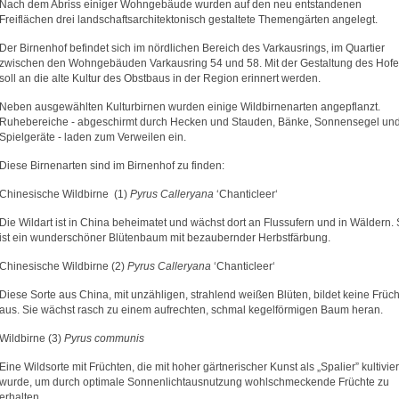
Nach dem Abriss einiger Wohngebäude wurden auf den neu entstandenen
Freiflächen drei landschaftsarchitektonisch gestaltete Themengärten angelegt.
Der Birnenhof befindet sich im nördlichen Bereich des Varkausrings, im Quartier
zwischen den Wohngebäuden Varkausring 54 und 58. Mit der Gestaltung des Hof
soll an die alte Kultur des Obstbaus in der Region erinnert werden.
Neben ausgewählten Kulturbirnen wurden einige Wildbirnenarten angepflanzt.
Ruhebereiche - abgeschirmt durch Hecken und Stauden, Bänke, Sonnensegel un
Spielgeräte - laden zum Verweilen ein.
Diese Birnenarten sind im Birnenhof zu finden:
Chinesische Wildbirne (1)
Pyrus Calleryana
‘Chanticleer‘
Die Wildart ist in China beheimatet und wächst dort an Flussufern und in Wäldern. 
ist ein wunderschöner Blütenbaum mit bezaubernder Herbstfärbung.
Chinesische Wildbirne (2)
Pyrus Calleryana
‘Chanticleer‘
Diese Sorte aus China, mit unzähligen, strahlend weißen Blüten, bildet keine Früc
aus. Sie wächst rasch zu einem aufrechten, schmal kegelförmigen Baum heran.
Wildbirne (3)
Pyrus communis
Eine Wildsorte mit Früchten, die mit hoher gärtnerischer Kunst als „Spalier” kultivier
wurde, um durch optimale Sonnenlichtausnutzung wohlschmeckende Früchte zu
erhalten.