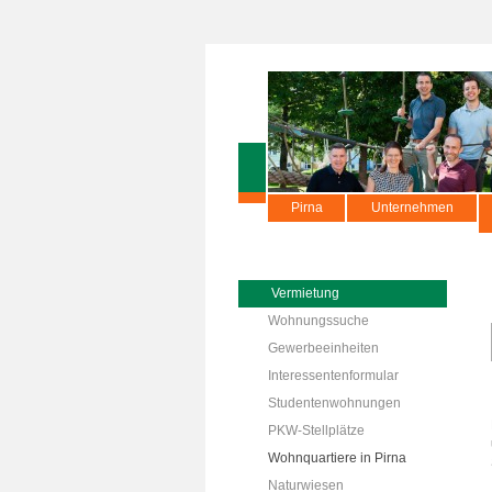
Pirna
Unternehmen
Vermietung
Wohnungssuche
Gewerbeeinheiten
Interessentenformular
Studentenwohnungen
PKW-Stellplätze
Wohnquartiere in Pirna
Naturwiesen