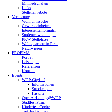
Mitgliedschaften
Links
Stellenangebote
Vermietung
Wohnungssuche
Gewerbeeinheiten
Interessentenformular
Studentenwohnungen
PKW-Stellplätze
Wohnquartiere in Pirna
Naturwiesen
PROFIMA
Porträt
Leistungen
Referenzen
Kontakt
Events
WGP-Citylauf
Informationen
Streckenplan
Historie
OpenAirLounge@WGP
Stadtfest Pirna
Kinderfest Copitz
Tag des Baumes