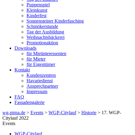
Puppenspiel
Kleinkunst
Kinderfest
Sonnensteiner Kinderfasching
Schmökerstunde
Tag der Ausbildung
Weihnachtsbäckerei
Promotionaktion
Downloads
für Mietinteressenten
für Mieter
für Eigentümer
Kontakt
Kundenzentren
Havariedienst
Ansprechpartner
Impressum
FAQ
Fassadengalerie
wg-pirna.de
>
Events
>
WGP-Citylauf
>
Historie
> 17. WGP-
Citylauf 2022
Events
WGP-Citylauf