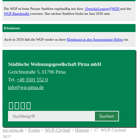
Die WGP ist beim Pirnaer Stadtfest regelmäßig mit ihrer
OpenAirLounge@WGP
und der
WGP-Bastelstraße
vertreten. Das nächste Stadtfest findet im Juni 2026 statt.
Kleinkunst
Auch in 2026 lädt die WGP wieder zu ihrer
Kleinkunst in den Sonnensteiner Höfen
ein.
Städtische Wohnungsgesellschaft Pirna mbH
Gerichtsstraße 5, 01796 Pirna
Tel.
+49 3501 552 0
info@wg-pirna.de
wg-pirna.de
>
Events
>
WGP-Citylauf
>
Historie
> 17. WGP-Citylauf
2022