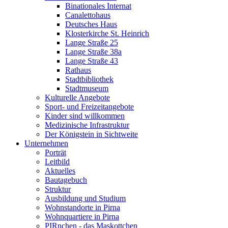
Binationales Internat
Canalettohaus
Deutsches Haus
Klosterkirche St. Heinrich
Lange Straße 25
Lange Straße 38a
Lange Straße 43
Rathaus
Stadtbibliothek
Stadtmuseum
Kulturelle Angebote
Sport- und Freizeitangebote
Kinder sind willkommen
Medizinische Infrastruktur
Der Königstein in Sichtweite
Unternehmen
Porträt
Leitbild
Aktuelles
Bautagebuch
Struktur
Ausbildung und Studium
Wohnstandorte in Pirna
Wohnquartiere in Pirna
PIRnchen - das Maskottchen