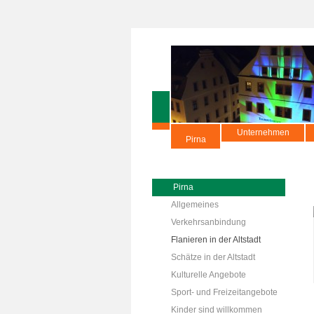
Unternehmen
Pirna
Pirna
Allgemeines
Verkehrsanbindung
Flanieren in der Altstadt
Schätze in der Altstadt
Kulturelle Angebote
Sport- und Freizeitangebote
Kinder sind willkommen