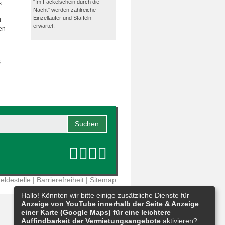
"Im Fackelschein durch die
s
Nacht" werden zahlreiche
Einzelläufer und Staffeln
t
erwartet.
en
s
eldestelle
|
Barrierefreiheit
|
Sitemap
Hallo! Könnten wir bitte einige zusätzliche Dienste für
Anzeige von YouTube innerhalb der Seite & Anzeige
einer Karte (Google Maps) für eine leichtere
Auffindbarkeit der Vermietungsangebote
aktivieren?