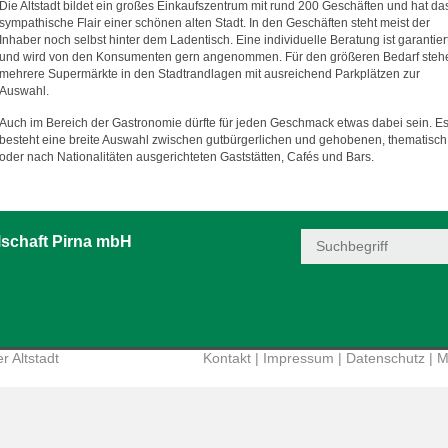
Die Altstadt bildet ein großes Einkaufszentrum mit rund 200 Geschäften und hat da
sympathische Flair einer schönen alten Stadt. In den Geschäften steht meist der
Inhaber noch selbst hinter dem Ladentisch. Eine individuelle Beratung ist garantier
und wird von den Konsumenten gern angenommen. Für den größeren Bedarf steh
mehrere Supermärkte in den Stadtrandlagen mit ausreichend Parkplätzen zur
Auswahl.
Auch im Bereich der Gastronomie dürfte für jeden Geschmack etwas dabei sein. E
besteht eine breite Auswahl zwischen gutbürgerlichen und gehobenen, thematisch
oder nach Nationalitäten ausgerichteten Gaststätten, Cafés und Bars.
schaft Pirna mbH
r Altstadt
Kontakt
|
Impressum
|
Datenschutz
|
M