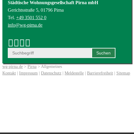
Städtische Wohnungsgesellschaft Pirna mbH
Gerichtsstraße 5, 01796 Pirna
Tel.
+49 3501 552 0
info@wg-pirna.de
wg-pirna.de
>
Pirna
> Allgemeines
Kontakt
|
Impressum
|
Datenschutz
|
Meldestelle
|
Barrierefreiheit
|
Sitemap