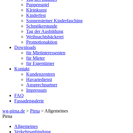
Puppenspiel
Kleinkunst
Kinderfest
Sonnensteiner Kinderfasching
Schmökerstunde
Tag der Ausbildung
Weihnachtsbäckerei
Promotionaktion
Downloads
für Mietinteressenten
für Mieter
für Eigentümer
Kontakt
Kundenzentren
Havariedienst
Ansprechpartner
Impressum
FAQ
Fassadengalerie
wg-pirna.de
>
Pirna
> Allgemeines
Pirna
Allgemeines
Verkehrsanbindung