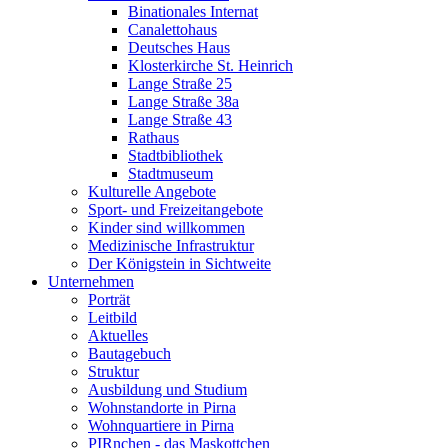
Binationales Internat
Canalettohaus
Deutsches Haus
Klosterkirche St. Heinrich
Lange Straße 25
Lange Straße 38a
Lange Straße 43
Rathaus
Stadtbibliothek
Stadtmuseum
Kulturelle Angebote
Sport- und Freizeitangebote
Kinder sind willkommen
Medizinische Infrastruktur
Der Königstein in Sichtweite
Unternehmen
Porträt
Leitbild
Aktuelles
Bautagebuch
Struktur
Ausbildung und Studium
Wohnstandorte in Pirna
Wohnquartiere in Pirna
PIRnchen - das Maskottchen