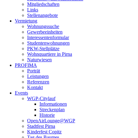
Mitgliedschaften
Links
Stellenangebote
Vermietung
Wohnungssuche
Gewerbeeinheiten
Interessentenformular
Studentenwohnungen
PKW-Stellplätze
Wohnquartiere in Pirna
Naturwiesen
PROFIMA
Porträt
Leistungen
Referenzen
Kontakt
Events
WGP-Citylauf
Informationen
Streckenplan
Historie
OpenAirLounge@WGP
Stadtfest Pirna
Kinderfest Copitz
Tag des Baumes