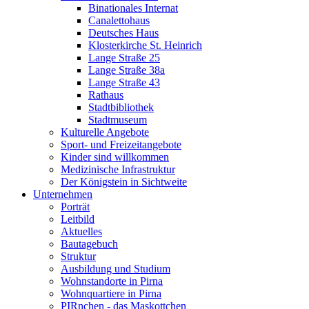
Binationales Internat
Canalettohaus
Deutsches Haus
Klosterkirche St. Heinrich
Lange Straße 25
Lange Straße 38a
Lange Straße 43
Rathaus
Stadtbibliothek
Stadtmuseum
Kulturelle Angebote
Sport- und Freizeitangebote
Kinder sind willkommen
Medizinische Infrastruktur
Der Königstein in Sichtweite
Unternehmen
Porträt
Leitbild
Aktuelles
Bautagebuch
Struktur
Ausbildung und Studium
Wohnstandorte in Pirna
Wohnquartiere in Pirna
PIRnchen - das Maskottchen