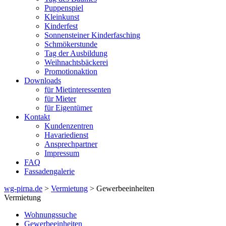
Puppenspiel
Kleinkunst
Kinderfest
Sonnensteiner Kinderfasching
Schmökerstunde
Tag der Ausbildung
Weihnachtsbäckerei
Promotionaktion
Downloads
für Mietinteressenten
für Mieter
für Eigentümer
Kontakt
Kundenzentren
Havariedienst
Ansprechpartner
Impressum
FAQ
Fassadengalerie
wg-pirna.de
>
Vermietung
> Gewerbeeinheiten
Vermietung
Wohnungssuche
Gewerbeeinheiten