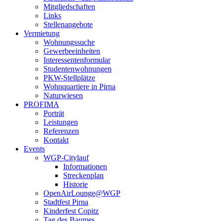
Mitgliedschaften
Links
Stellenangebote
Vermietung
Wohnungssuche
Gewerbeeinheiten
Interessentenformular
Studentenwohnungen
PKW-Stellplätze
Wohnquartiere in Pirna
Naturwiesen
PROFIMA
Porträt
Leistungen
Referenzen
Kontakt
Events
WGP-Citylauf
Informationen
Streckenplan
Historie
OpenAirLounge@WGP
Stadtfest Pirna
Kinderfest Copitz
Tag des Baumes