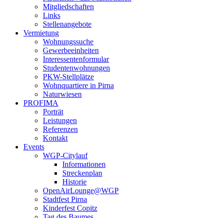
Mitgliedschaften
Links
Stellenangebote
Vermietung
Wohnungssuche
Gewerbeeinheiten
Interessentenformular
Studentenwohnungen
PKW-Stellplätze
Wohnquartiere in Pirna
Naturwiesen
PROFIMA
Porträt
Leistungen
Referenzen
Kontakt
Events
WGP-Citylauf
Informationen
Streckenplan
Historie
OpenAirLounge@WGP
Stadtfest Pirna
Kinderfest Copitz
Tag des Baumes