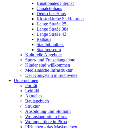
Binationales Internat
Canalettohaus
Deutsches Haus
Klosterkirche St. Heinrich
Lange Straße 25
Lange Straße 38a
Lange Straße 43
Rathaus
Stadtbibliothek
Stadtmuseum
Kulturelle Angebote
Sport- und Freizeitangebote
Kinder sind willkommen
Medizinische Infrastruktur
Der Königstein in Sichtweite
Unternehmen
Porträt
Leitbild
Aktuelles
Bautagebuch
Struktur
Ausbildung und Studium
Wohnstandorte in Pirna
Wohnquartiere in Pirna
PIRnchen - das Maskottchen