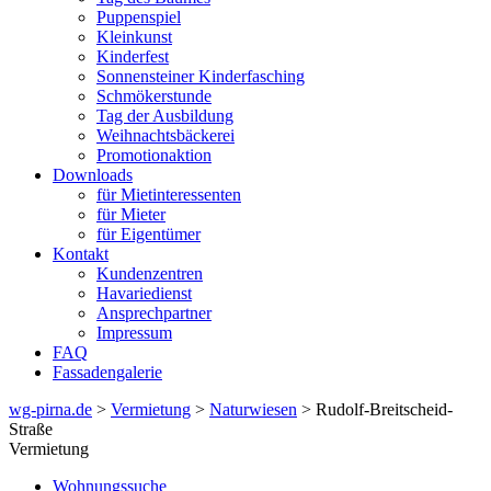
Puppenspiel
Kleinkunst
Kinderfest
Sonnensteiner Kinderfasching
Schmökerstunde
Tag der Ausbildung
Weihnachtsbäckerei
Promotionaktion
Downloads
für Mietinteressenten
für Mieter
für Eigentümer
Kontakt
Kundenzentren
Havariedienst
Ansprechpartner
Impressum
FAQ
Fassadengalerie
wg-pirna.de
>
Vermietung
>
Naturwiesen
> Rudolf-Breitscheid-
Straße
Vermietung
Wohnungssuche