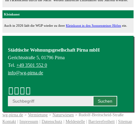
"Im Fackelschein durch die Nacht" werden zahlreiche Einzelläufer und Staffeln erwartet.
Kleinkunst
Auch in 2026 lädt die WGP wieder zu ihrer
Kleinkunst in den Sonnensteiner Höfen
ein.
Städtische Wohnungsgesellschaft Pirna mbH
Gerichtsstraße 5, 01796 Pirna
Tel.
+49 3501 552 0
info@wg-pirna.de
wg-pirna.de
>
Vermietung
>
Naturwiesen
> Rudolf-Breitscheid-Straße
Kontakt
|
Impressum
|
Datenschutz
|
Meldestelle
|
Barrierefreiheit
|
Sitemap