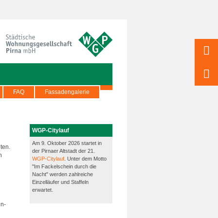
FAQ
Fassadengalerie
WGP-Citylauf
Am 9. Oktober 2026 startet in
ten.
der Pirnaer Altstadt der 21.
n
WGP-Citylauf
. Unter dem Motto
"Im Fackelschein durch die
Nacht" werden zahlreiche
Einzelläufer und Staffeln
erwartet.
en-