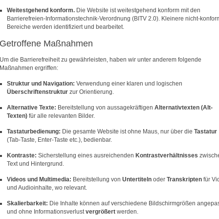
Weitestgehend konform.
Die Website ist weitestgehend konform mit den
Barrierefreien-Informationstechnik-Verordnung (BITV 2.0). Kleinere nicht-konfo
Bereiche werden identifiziert und bearbeitet.
Getroffene Maßnahmen
Um die Barrierefreiheit zu gewährleisten, haben wir unter anderem folgende
Maßnahmen ergriffen:
Struktur und Navigation:
Verwendung einer klaren und logischen
Überschriftenstruktur
zur Orientierung.
Alternative Texte:
Bereitstellung von aussagekräftigen
Alternativtexten (Alt-
Texten)
für alle relevanten Bilder.
Tastaturbedienung:
Die gesamte Website ist ohne Maus, nur über die
Tastatur
(Tab-Taste, Enter-Taste etc.), bedienbar.
Kontraste:
Sicherstellung eines ausreichenden
Kontrastverhältnisses
zwisch
Text und Hintergrund.
Videos und Multimedia:
Bereitstellung von
Untertiteln
oder
Transkripten
für Vi
und Audioinhalte, wo relevant.
Skalierbarkeit:
Die Inhalte können auf verschiedene Bildschirmgrößen angepa
und ohne Informationsverlust
vergrößert
werden.