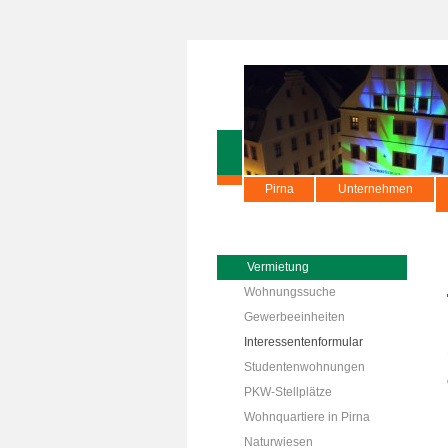
Pirna
Unternehmen
Vermietung
Wohnungssuche
Gewerbeeinheiten
Interessentenformular
Studentenwohnungen
PKW-Stellplätze
Wohnquartiere in Pirna
Naturwiesen