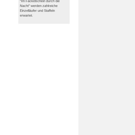
"Im Fackelschein durch die
Nacht" werden zahlreiche
Einzelläufer und Staffeln
erwartet.