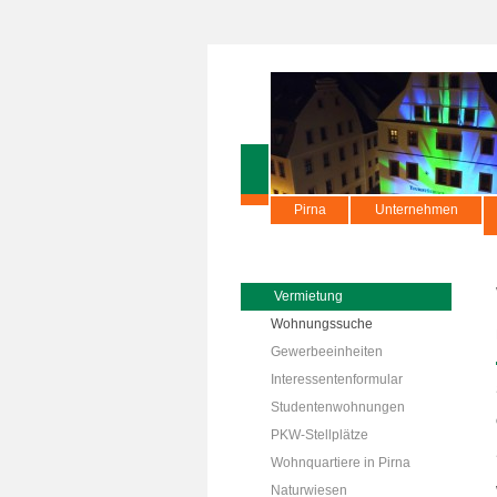
Pirna
Unternehmen
Vermietung
Wohnungssuche
Gewerbeeinheiten
Interessentenformular
Studentenwohnungen
PKW-Stellplätze
Wohnquartiere in Pirna
Naturwiesen