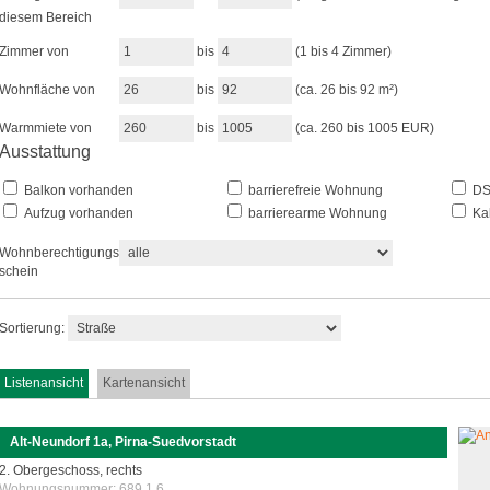
diesem Bereich
Zimmer von
bis
(1 bis 4 Zimmer)
Wohnfläche von
bis
(ca. 26 bis 92 m²)
Warmmiete von
bis
(ca. 260 bis 1005 EUR)
Ausstattung
Balkon vorhanden
barrierefreie Wohnung
DSL
Aufzug vorhanden
barrierearme Wohnung
Kab
Wohnberechtigungs-
schein
Sortierung:
Listenansicht
Kartenansicht
Alt-Neundorf 1a, Pirna-Suedvorstadt
2. Obergeschoss, rechts
Wohnungsnummer:
689.1.6