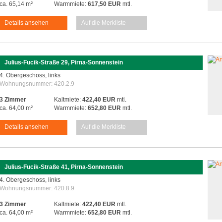
ca. 65,14 m²
Warmmiete:
617,50 EUR
mtl.
Details ansehen
Auf die Merkliste
Julius-Fucik-Straße 29, Pirna-Sonnenstein
4. Obergeschoss, links
Wohnungsnummer:
420.2.9
3 Zimmer
Kaltmiete:
422,40 EUR
mtl.
ca. 64,00 m²
Warmmiete:
652,80 EUR
mtl.
Details ansehen
Auf die Merkliste
Julius-Fucik-Straße 41, Pirna-Sonnenstein
4. Obergeschoss, links
Wohnungsnummer:
420.8.9
3 Zimmer
Kaltmiete:
422,40 EUR
mtl.
ca. 64,00 m²
Warmmiete:
652,80 EUR
mtl.