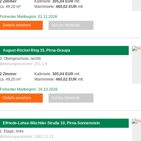
2 Zimmer
Kaltmiete:
305,04 EUR
mtl.
ca. 49,20 m²
Warmmiete:
460,02 EUR
mtl.
Frühester Mietbeginn: 01.11.2026
Details ansehen
Auf die Merkliste
August-Röckel-Ring 35, Pirna-Graupa
3. Obergeschoss, rechts
Wohnungsnummer:
251.1.8
2 Zimmer
Kaltmiete:
305,04 EUR
mtl.
ca. 49,20 m²
Warmmiete:
460,02 EUR
mtl.
Frühester Mietbeginn: 16.10.2026
Details ansehen
Auf die Merkliste
Elfriede-Lohse-Wächtler-Straße 10, Pirna-Sonnenstein
1. Etage, links
Wohnungsnummer:
2462.12.21