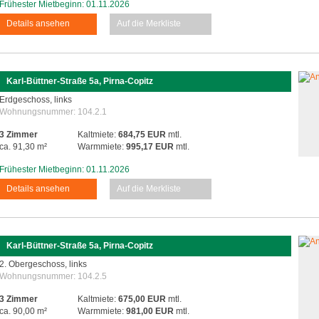
Frühester Mietbeginn: 01.11.2026
Details ansehen
Auf die Merkliste
Karl-Büttner-Straße 5a, Pirna-Copitz
Erdgeschoss, links
Wohnungsnummer:
104.2.1
3 Zimmer
Kaltmiete:
684,75 EUR
mtl.
ca. 91,30 m²
Warmmiete:
995,17 EUR
mtl.
Frühester Mietbeginn: 01.11.2026
Details ansehen
Auf die Merkliste
Karl-Büttner-Straße 5a, Pirna-Copitz
2. Obergeschoss, links
Wohnungsnummer:
104.2.5
3 Zimmer
Kaltmiete:
675,00 EUR
mtl.
ca. 90,00 m²
Warmmiete:
981,00 EUR
mtl.