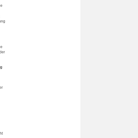
le
gung
ie
der
ng
er
ht