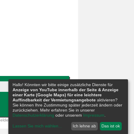
Hallo! Könnten wir bitte einige zusätzliche Dienste für
Anzeige von YouTube innerhalb der Seite & Anzeige
einer Karte (Google Maps) für eine leichtere
Auffindbarkeit der Vermietungsangebote
aktivieren?
Sie können Ihre Zustimmung später jederzeit ändern oder
zurückziehen. Mehr erfahren Sie in unserer
Datenschutzerklärung
oder unserem
Impressum
.
eldestelle
|
Barrierefreiheit
|
Sitemap
Lassen Sie mich wählen
...
Ich lehne ab
Das ist ok