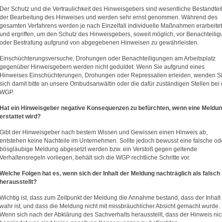
Der Schutz und die Vertraulichkeit des Hinweisgebers sind wesentliche Bestandtei
der Bearbeitung des Hinweises und werden sehr ernst genommen. Während des
gesamten Verfahrens werden je nach Einzelfall individuelle Maßnahmen erarbeitet
und ergriffen, um den Schutz des Hinweisgebers, soweit möglich, vor Benachteili
oder Bestrafung aufgrund von abgegebenen Hinweisen zu gewährleisten.
Einschüchterungsversuche, Drohungen oder Benachteiligungen am Arbeitsplatz
gegenüber Hinweisgebern werden nicht geduldet. Wenn Sie aufgrund eines
Hinweises Einschüchterungen, Drohungen oder Repressalien erleiden, wenden S
sich damit bitte an unsere Ombudsanwältin oder die dafür zuständigen Stellen bei 
WGP.
Hat ein Hinweisgeber negative Konsequenzen zu befürchten, wenn eine Meldu
erstattet wird?
Gibt der Hinweisgeber nach bestem Wissen und Gewissen einen Hinweis ab,
entstehen keine Nachteile im Unternehmen. Sollte jedoch bewusst eine falsche od
bösgläubige Meldung abgesetzt werden bzw. ein Verstoß gegen geltende
Verhaltensregeln vorliegen, behält sich die WGP rechtliche Schritte vor.
Welche Folgen hat es, wenn sich der Inhalt der Meldung nachträglich als falsch
herausstellt?
Wichtig ist, dass zum Zeitpunkt der Meldung die Annahme bestand, dass der Inhalt
wahr ist, und dass die Meldung nicht mit missbräuchlicher Absicht gemacht wurde.
Wenn sich nach der Abklärung des Sachverhalts herausstellt, dass der Hinweis nic