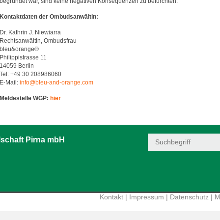
begründet war, sind keine negativen Konsequenzen zu befürchten.
Kontaktdaten der Ombudsanwältin:
Dr. Kathrin J. Niewiarra
Rechtsanwältin, Ombudsfrau
bleu&orange®
Philippistrasse 11
14059 Berlin
Tel: +49 30 208986060
E-Mail:
info@bleu-and-orange.com
Meldestelle WGP:
hier
schaft Pirna mbH
Kontakt
|
Impressum
|
Datenschutz
|
M