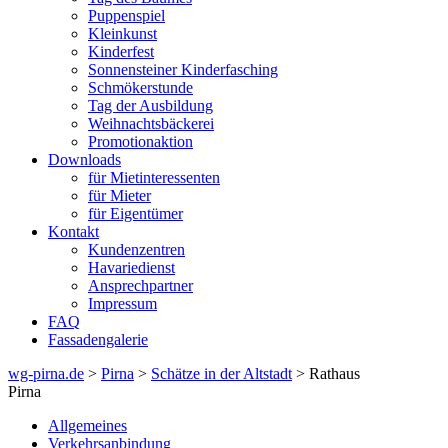
Puppenspiel
Kleinkunst
Kinderfest
Sonnensteiner Kinderfasching
Schmökerstunde
Tag der Ausbildung
Weihnachtsbäckerei
Promotionaktion
Downloads
für Mietinteressenten
für Mieter
für Eigentümer
Kontakt
Kundenzentren
Havariedienst
Ansprechpartner
Impressum
FAQ
Fassadengalerie
wg-pirna.de
>
Pirna
>
Schätze in der Altstadt
> Rathaus
Pirna
Allgemeines
Verkehrsanbindung