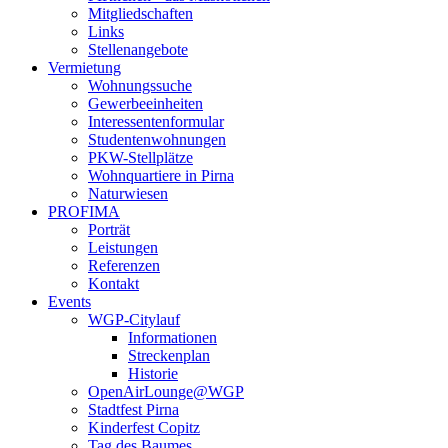
Mitgliedschaften
Links
Stellenangebote
Vermietung
Wohnungssuche
Gewerbeeinheiten
Interessentenformular
Studentenwohnungen
PKW-Stellplätze
Wohnquartiere in Pirna
Naturwiesen
PROFIMA
Porträt
Leistungen
Referenzen
Kontakt
Events
WGP-Citylauf
Informationen
Streckenplan
Historie
OpenAirLounge@WGP
Stadtfest Pirna
Kinderfest Copitz
Tag des Baumes