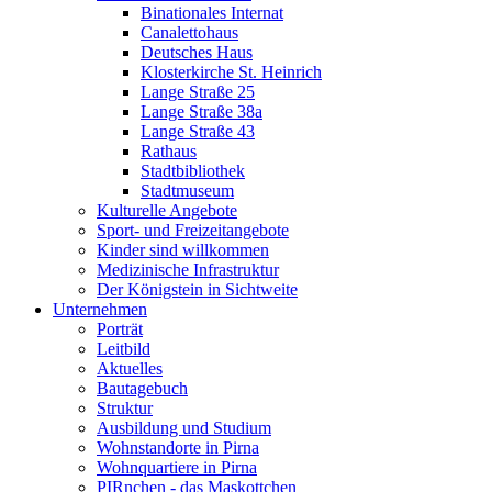
Binationales Internat
Canalettohaus
Deutsches Haus
Klosterkirche St. Heinrich
Lange Straße 25
Lange Straße 38a
Lange Straße 43
Rathaus
Stadtbibliothek
Stadtmuseum
Kulturelle Angebote
Sport- und Freizeitangebote
Kinder sind willkommen
Medizinische Infrastruktur
Der Königstein in Sichtweite
Unternehmen
Porträt
Leitbild
Aktuelles
Bautagebuch
Struktur
Ausbildung und Studium
Wohnstandorte in Pirna
Wohnquartiere in Pirna
PIRnchen - das Maskottchen