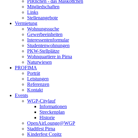
PIRnchen - das Maskottchen
Mitgliedschaften
Links
Stellenangebote
Vermietung
Wohnungssuche
Gewerbeeinheiten
Interessentenformular
Studentenwohnungen
PKW-Stellplätze
Wohnquartiere in Pirna
Naturwiesen
PROFIMA
Porträt
Leistungen
Referenzen
Kontakt
Events
WGP-Citylauf
Informationen
Streckenplan
Historie
OpenAirLounge@WGP
Stadtfest Pirna
Kinderfest Copitz