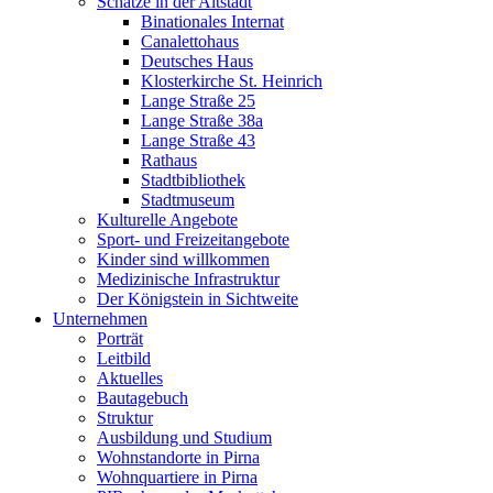
Schätze in der Altstadt
Binationales Internat
Canalettohaus
Deutsches Haus
Klosterkirche St. Heinrich
Lange Straße 25
Lange Straße 38a
Lange Straße 43
Rathaus
Stadtbibliothek
Stadtmuseum
Kulturelle Angebote
Sport- und Freizeitangebote
Kinder sind willkommen
Medizinische Infrastruktur
Der Königstein in Sichtweite
Unternehmen
Porträt
Leitbild
Aktuelles
Bautagebuch
Struktur
Ausbildung und Studium
Wohnstandorte in Pirna
Wohnquartiere in Pirna