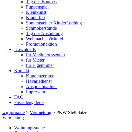
Tag des Baumes
Puppenspiel
Kleinkunst
Kinderfest
Sonnensteiner Kinderfasching
Schmökerstunde
Tag der Ausbildung
Weihnachtsbäckerei
Promotionaktion
Downloads
für Mietinteressenten
für Mieter
für Eigentümer
Kontakt
Kundenzentren
Havariedienst
Ansprechpartner
Impressum
FAQ
Fassadengalerie
wg-pirna.de
>
Vermietung
> PKW-Stellplätze
Vermietung
Wohnungssuche