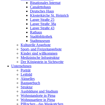
Binationales Internat
Canalettohaus
Deutsches Haus
Klosterkirche St. Heinrich
Lange Straße 25
Lange Straße 38a
Lange Straße 43
Rathaus
Stadtbibliothek
Stadtmuseum
Kulturelle Angebote
Sport- und Freizeitangebote
Kinder sind willkommen
Medizinische Infrastruktur
Der Königstein in Sichtweite
Unternehmen
Porträt
Leitbild
Aktuelles
Bautagebuch
Struktur
Ausbildung und Studium
Wohnstandorte in Pirna
Wohnquartiere in Pirna
PIRnchen - das Maskottchen