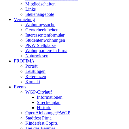
Mitgliedschaften
Links
Stellenangebote
Vermietung
Wohnungssuche
Gewerbeeinheiten
Interessentenformular
Studentenwohnungen
PKW-Stellplätze
Wohnquartiere in Pirna
Naturwiesen
PROFIMA
Porträt
Leistungen
Referenzen
Kontakt
Events
WGP-Citylauf
Informationen
Streckenplan
Historie
OpenAirLounge@WGP
Stadtfest Pirna
Kinderfest Copitz
Tag des Baumes