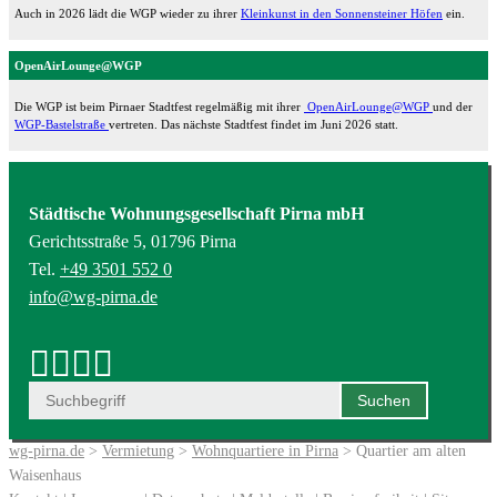
Auch in 2026 lädt die WGP wieder zu ihrer
Kleinkunst in den Sonnensteiner Höfen
ein.
OpenAirLounge@WGP
Die WGP ist beim Pirnaer Stadtfest regelmäßig mit ihrer
OpenAirLounge@WGP
und der
WGP-Bastelstraße
vertreten. Das nächste Stadtfest findet im Juni 2026 statt.
Städtische Wohnungsgesellschaft Pirna mbH
Gerichtsstraße 5, 01796 Pirna
Tel.
+49 3501 552 0
info@wg-pirna.de
wg-pirna.de
>
Vermietung
>
Wohnquartiere in Pirna
> Quartier am alten
Waisenhaus