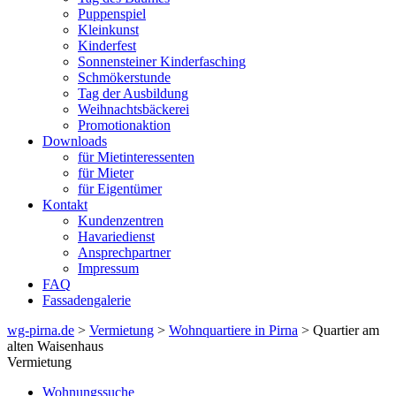
Puppenspiel
Kleinkunst
Kinderfest
Sonnensteiner Kinderfasching
Schmökerstunde
Tag der Ausbildung
Weihnachtsbäckerei
Promotionaktion
Downloads
für Mietinteressenten
für Mieter
für Eigentümer
Kontakt
Kundenzentren
Havariedienst
Ansprechpartner
Impressum
FAQ
Fassadengalerie
wg-pirna.de
>
Vermietung
>
Wohnquartiere in Pirna
> Quartier am
alten Waisenhaus
Vermietung
Wohnungssuche