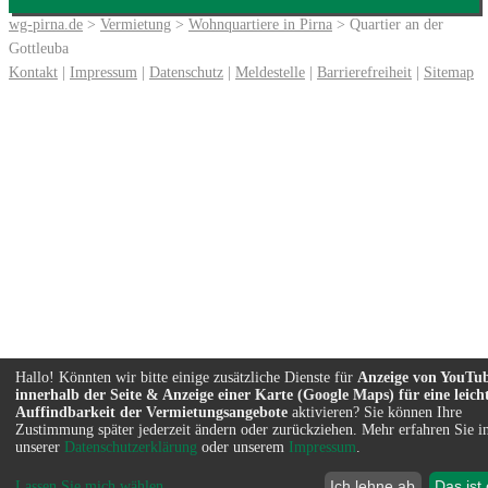
wg-pirna.de
>
Vermietung
>
Wohnquartiere in Pirna
> Quartier an der
Gottleuba
Kontakt
|
Impressum
|
Datenschutz
|
Meldestelle
|
Barrierefreiheit
|
Sitemap
Hallo! Könnten wir bitte einige zusätzliche Dienste für
Anzeige von YouTu
innerhalb der Seite & Anzeige einer Karte (Google Maps) für eine leich
Auffindbarkeit der Vermietungsangebote
aktivieren? Sie können Ihre
Zustimmung später jederzeit ändern oder zurückziehen. Mehr erfahren Sie i
unserer
Datenschutzerklärung
oder unserem
Impressum
.
Ich lehne ab
Das ist
Lassen Sie mich wählen
...