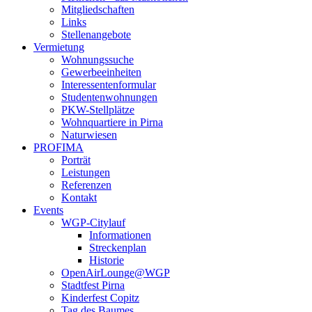
Mitgliedschaften
Links
Stellenangebote
Vermietung
Wohnungssuche
Gewerbeeinheiten
Interessentenformular
Studentenwohnungen
PKW-Stellplätze
Wohnquartiere in Pirna
Naturwiesen
PROFIMA
Porträt
Leistungen
Referenzen
Kontakt
Events
WGP-Citylauf
Informationen
Streckenplan
Historie
OpenAirLounge@WGP
Stadtfest Pirna
Kinderfest Copitz
Tag des Baumes