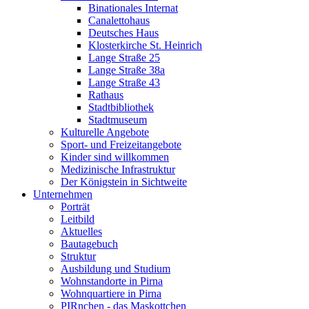
Binationales Internat
Canalettohaus
Deutsches Haus
Klosterkirche St. Heinrich
Lange Straße 25
Lange Straße 38a
Lange Straße 43
Rathaus
Stadtbibliothek
Stadtmuseum
Kulturelle Angebote
Sport- und Freizeitangebote
Kinder sind willkommen
Medizinische Infrastruktur
Der Königstein in Sichtweite
Unternehmen
Porträt
Leitbild
Aktuelles
Bautagebuch
Struktur
Ausbildung und Studium
Wohnstandorte in Pirna
Wohnquartiere in Pirna
PIRnchen - das Maskottchen