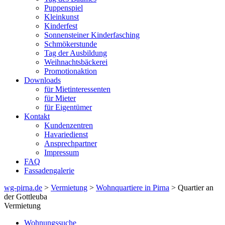
Puppenspiel
Kleinkunst
Kinderfest
Sonnensteiner Kinderfasching
Schmökerstunde
Tag der Ausbildung
Weihnachtsbäckerei
Promotionaktion
Downloads
für Mietinteressenten
für Mieter
für Eigentümer
Kontakt
Kundenzentren
Havariedienst
Ansprechpartner
Impressum
FAQ
Fassadengalerie
wg-pirna.de
>
Vermietung
>
Wohnquartiere in Pirna
> Quartier an
der Gottleuba
Vermietung
Wohnungssuche