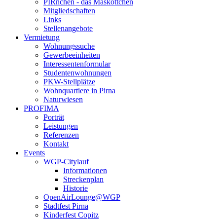
PIRnchen - das Maskottchen
Mitgliedschaften
Links
Stellenangebote
Vermietung
Wohnungssuche
Gewerbeeinheiten
Interessentenformular
Studentenwohnungen
PKW-Stellplätze
Wohnquartiere in Pirna
Naturwiesen
PROFIMA
Porträt
Leistungen
Referenzen
Kontakt
Events
WGP-Citylauf
Informationen
Streckenplan
Historie
OpenAirLounge@WGP
Stadtfest Pirna
Kinderfest Copitz