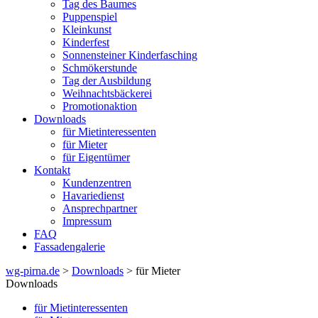
Tag des Baumes
Puppenspiel
Kleinkunst
Kinderfest
Sonnensteiner Kinderfasching
Schmökerstunde
Tag der Ausbildung
Weihnachtsbäckerei
Promotionaktion
Downloads
für Mietinteressenten
für Mieter
für Eigentümer
Kontakt
Kundenzentren
Havariedienst
Ansprechpartner
Impressum
FAQ
Fassadengalerie
wg-pirna.de
>
Downloads
> für Mieter
Downloads
für Mietinteressenten