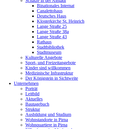
Schätze in der Altstadt
Binationales Internat
Canalettohaus
Deutsches Haus
Klosterkirche St. Heinrich
Lange Straße 25
Lange Straße 38a
Lange Straße 43
Rathaus
Stadtbibliothek
Stadtmuseum
Kulturelle Angebote
Sport- und Freizeitangebote
Kinder sind willkommen
Medizinische Infrastruktur
Der Königstein in Sichtweite
Unternehmen
Porträt
Leitbild
Aktuelles
Bautagebuch
Struktur
Ausbildung und Studium
Wohnstandorte in Pirna
Wohnquartiere in Pirna