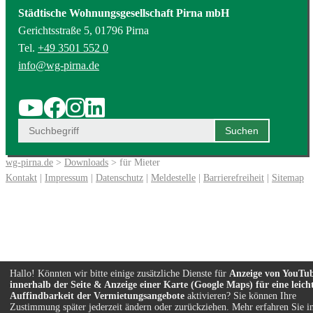
Städtische Wohnungsgesellschaft Pirna mbH
Gerichtsstraße 5, 01796 Pirna
Tel.
+49 3501 552 0
info@wg-pirna.de
wg-pirna.de
>
Downloads
> für Mieter
Kontakt
|
Impressum
|
Datenschutz
|
Meldestelle
|
Barrierefreiheit
|
Sitemap
Hallo! Könnten wir bitte einige zusätzliche Dienste für
Anzeige von YouTu
innerhalb der Seite & Anzeige einer Karte (Google Maps) für eine leich
Auffindbarkeit der Vermietungsangebote
aktivieren? Sie können Ihre
Zustimmung später jederzeit ändern oder zurückziehen. Mehr erfahren Sie i