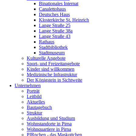
Binationales Internat
Canalettohaus
Deutsches Haus
Klosterkirche St. Heinrich
Lange Straße 25
Lange Straße 38a
Lange Straße 43
Rathaus
Stadtbibliothek
Stadtmuseum
Kulturelle Angebote
Sport- und Freizeitangebote
Kinder sind willkommen
Medizinische Infrastruktur
Der Königstein in Sichtweite
Unternehmen
Porträt
Leitbild
Aktuelles
Bautagebuch
Struktur
Ausbildung und Studium
Wohnstandorte in Pirna
Wohnquartiere in Pirna
PIRnchen - das Maskottchen