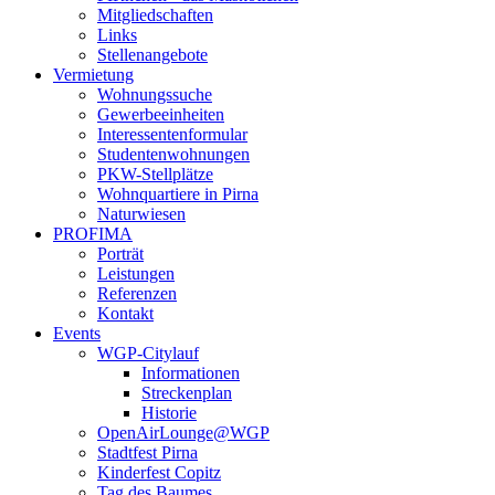
Mitgliedschaften
Links
Stellenangebote
Vermietung
Wohnungssuche
Gewerbeeinheiten
Interessentenformular
Studentenwohnungen
PKW-Stellplätze
Wohnquartiere in Pirna
Naturwiesen
PROFIMA
Porträt
Leistungen
Referenzen
Kontakt
Events
WGP-Citylauf
Informationen
Streckenplan
Historie
OpenAirLounge@WGP
Stadtfest Pirna
Kinderfest Copitz
Tag des Baumes