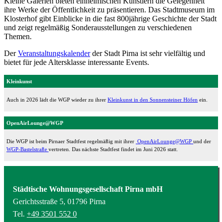
Kleine Galerien bieten einheimischen Künstlern die Gelegenheit
ihre Werke der Öffentlichkeit zu präsentieren. Das Stadtmuseum im
Klosterhof gibt Einblicke in die fast 800jährige Geschichte der Stadt
und zeigt regelmäßig Sonderausstellungen zu verschiedenen
Themen.
Der
Veranstaltungskalender
der Stadt Pirna ist sehr vielfältig und
bietet für jede Altersklasse interessante Events.
Kleinkunst
Auch in 2026 lädt die WGP wieder zu ihrer
Kleinkunst in den Sonnensteiner Höfen
ein.
OpenAirLounge@WGP
Die WGP ist beim Pirnaer Stadtfest regelmäßig mit ihrer
OpenAirLounge@WGP
und der
WGP-Bastelstraße
vertreten. Das nächste Stadtfest findet im Juni 2026 statt.
Städtische Wohnungsgesellschaft Pirna mbH
Gerichtsstraße 5, 01796 Pirna
Tel.
+49 3501 552 0