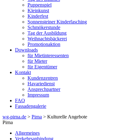
Puppenspiel
Kleinkunst
Kinderfest
Sonnensteiner Kinderfasching
Schmökerstunde
Tag der Ausbildung
Weihnachtsbäckerei
Promotionaktion
Downloads
für Mietinteressenten
für Mieter
für Eigentümer
Kontakt
Kundenzentren
Havariedienst
Ansprechpartner
Impressum
FAQ
Fassadengalerie
wg-pirna.de
>
Pirna
> Kulturelle Angebote
Pirna
Allgemeines
Verkehrsanbindung