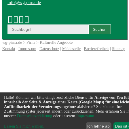
info@wg-pirna.de
wg-pirna.de
>
Pirna
> Kulturelle Angebote
Kontakt
|
Impressum
|
Datenschutz
|
Meldestelle
|
Barrierefreiheit
|
Sitemap
Hallo! Könnten wir bitte einige zusätzliche Dienste für
Anzeige von YouTu
innerhalb der Seite & Anzeige einer Karte (Google Maps) für eine leich
Auffindbarkeit der Vermietungsangebote
aktivieren? Sie können Ihre
Zustimmung später jederzeit ändern oder zurückziehen. Mehr erfahren Sie i
unserer
Datenschutzerklärung
oder unserem
Impressum
.
Ich lehne ab
Das ist
Lassen Sie mich wählen
...