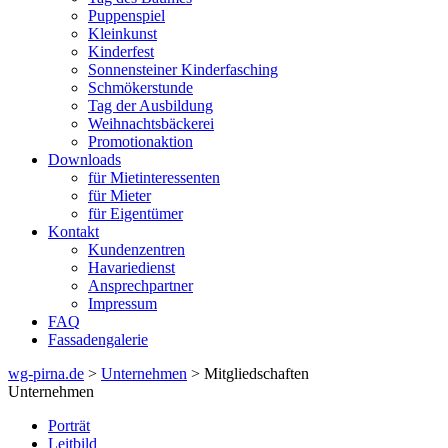
Puppenspiel
Kleinkunst
Kinderfest
Sonnensteiner Kinderfasching
Schmökerstunde
Tag der Ausbildung
Weihnachtsbäckerei
Promotionaktion
Downloads
für Mietinteressenten
für Mieter
für Eigentümer
Kontakt
Kundenzentren
Havariedienst
Ansprechpartner
Impressum
FAQ
Fassadengalerie
wg-pirna.de
>
Unternehmen
> Mitgliedschaften
Unternehmen
Porträt
Leitbild