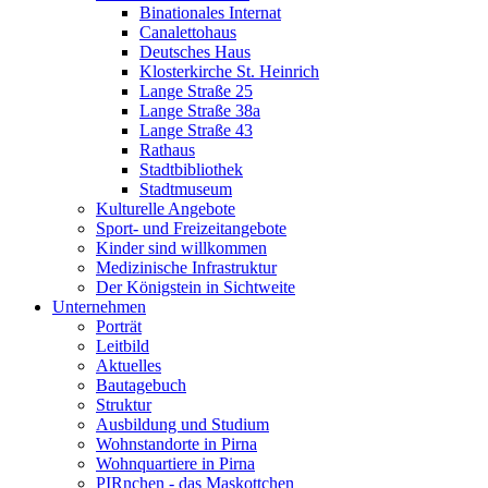
Binationales Internat
Canalettohaus
Deutsches Haus
Klosterkirche St. Heinrich
Lange Straße 25
Lange Straße 38a
Lange Straße 43
Rathaus
Stadtbibliothek
Stadtmuseum
Kulturelle Angebote
Sport- und Freizeitangebote
Kinder sind willkommen
Medizinische Infrastruktur
Der Königstein in Sichtweite
Unternehmen
Porträt
Leitbild
Aktuelles
Bautagebuch
Struktur
Ausbildung und Studium
Wohnstandorte in Pirna
Wohnquartiere in Pirna
PIRnchen - das Maskottchen