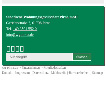
Städtische Wohnungsgesellschaft Pirna mbH
Gerichtsstraße 5, 01796 Pirna
Tel.
+49 3501 552 0
info@wg-pirna.de
wg-pirna.de
>
Unternehmen
> Mitgliedschaften
Kontakt
|
Impressum
|
Datenschutz
|
Meldestelle
|
Barrierefreiheit
|
Sitemap