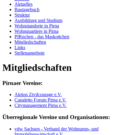
Aktuelles
Bautagebuch
Struktur
Ausbildung und Studium
Wohnstandorte in Pirna
Wohnquartiere in Pirna
PIRnchen - das Maskottchen
Mitgliedschaften
Links
Stellenangebote
Mitgliedschaften
Pirnaer Vereine:
Aktion Zivilcourage e.V.
Canaletto Forum Pirna e.V.
Citymanagement Pirna e.V.
Überregionale Vereine und Organisationen:
vdw Sachsen - Verband der Wohnungs- und
Immobilienwirtschaft e.V.