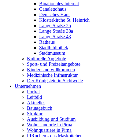
Binationales Internat
Canalettohaus
Deutsches Haus
Klosterkirche St. Heinrich
Lange Straße 25
Lange Straße 38a
Lange Straße 43
Rathaus
Stadtbibliothek
Stadtmuseum
Kulturelle Angebote
Sport- und Freizeitangebote
Kinder sind willkommen
Medizinische Infrastruktur
Der Königstein in Sichtweite
Unternehmen
Porträt
Leitbild
Aktuelles
Bautagebuch
Struktur
Ausbildung und Studium
Wohnstandorte in Pirna
Wohnquartiere in Pirna
PIRnchen - das Maskottchen