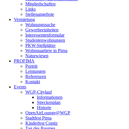
Mitgliedschaften
Links
Stellenangebote
Vermietung
Wohnungssuche
Gewerbeeinheiten
Interessentenformular
Studentenwohnungen
PKW-Stellplätze
Wohnquartiere in Pirna
Naturwiesen
PROFIMA
Porträt
Leistungen
Referenzen
Kontakt
Events
WGP-Citylauf
Informationen
Streckenplan
Historie
OpenAirLounge@WGP
Stadtfest Pirna
Kinderfest Copitz
Tag des Baumes