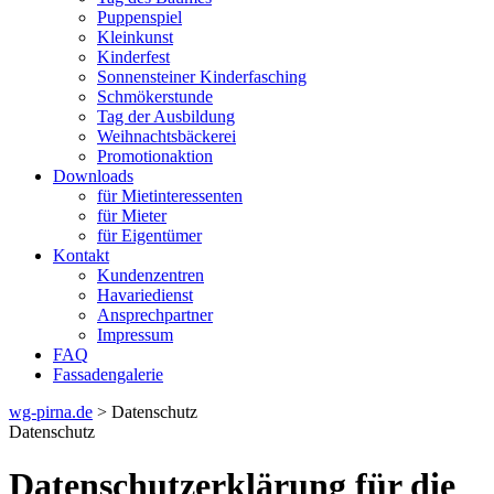
Puppenspiel
Kleinkunst
Kinderfest
Sonnensteiner Kinderfasching
Schmökerstunde
Tag der Ausbildung
Weihnachtsbäckerei
Promotionaktion
Downloads
für Mietinteressenten
für Mieter
für Eigentümer
Kontakt
Kundenzentren
Havariedienst
Ansprechpartner
Impressum
FAQ
Fassadengalerie
wg-pirna.de
> Datenschutz
Datenschutz
Datenschutzerklärung für die