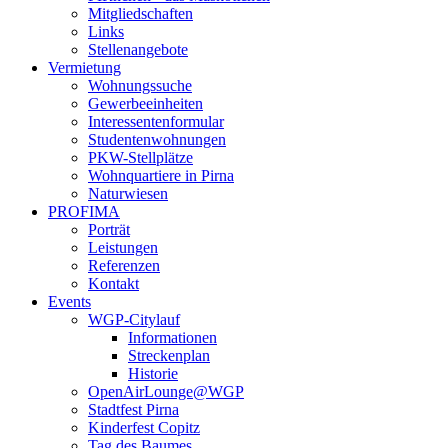
Mitgliedschaften
Links
Stellenangebote
Vermietung
Wohnungssuche
Gewerbeeinheiten
Interessentenformular
Studentenwohnungen
PKW-Stellplätze
Wohnquartiere in Pirna
Naturwiesen
PROFIMA
Porträt
Leistungen
Referenzen
Kontakt
Events
WGP-Citylauf
Informationen
Streckenplan
Historie
OpenAirLounge@WGP
Stadtfest Pirna
Kinderfest Copitz
Tag des Baumes