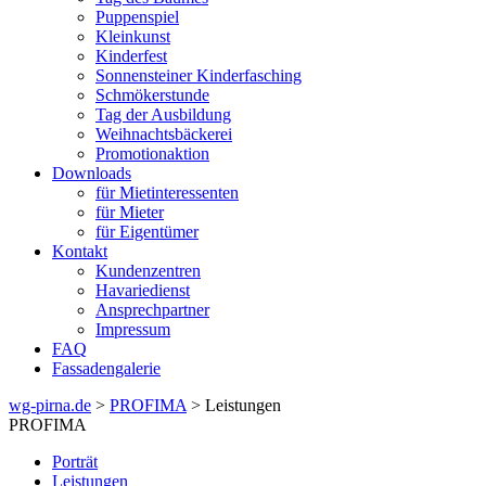
Puppenspiel
Kleinkunst
Kinderfest
Sonnensteiner Kinderfasching
Schmökerstunde
Tag der Ausbildung
Weihnachtsbäckerei
Promotionaktion
Downloads
für Mietinteressenten
für Mieter
für Eigentümer
Kontakt
Kundenzentren
Havariedienst
Ansprechpartner
Impressum
FAQ
Fassadengalerie
wg-pirna.de
>
PROFIMA
> Leistungen
PROFIMA
Porträt
Leistungen