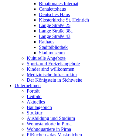
Binationales Internat
Canalettohaus
Deutsches Haus
Klosterkirche St. Heinrich
Lange Straße 25
Lange Straße 38a
Lange Straße 43
Rathaus
Stadtbibliothek
Stadtmuseum
Kulturelle Angebote
Sport- und Freizeitangebote
Kinder sind willkommen
Medizinische Infrastruktur
Der Königstein in Sichtweite
Unternehmen
Porträt
Leitbild
Aktuelles
Bautagebuch
Struktur
Ausbildung und Studium
Wohnstandorte in Pirna
Wohnquartiere in Pirna
PIRnchen - das Maskottchen