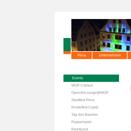
Pirna
Unternehmen
Events
WGP-Citylauf
OpenAirLounge@WGP
Stadtfest Pirna
Kinderfest Copitz
Tag des Baumes
Puppenspiel
Kleinkunst