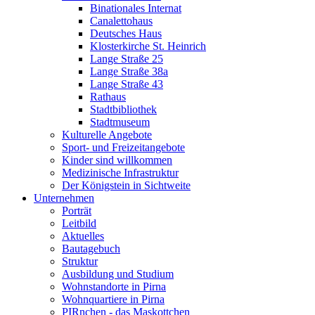
Binationales Internat
Canalettohaus
Deutsches Haus
Klosterkirche St. Heinrich
Lange Straße 25
Lange Straße 38a
Lange Straße 43
Rathaus
Stadtbibliothek
Stadtmuseum
Kulturelle Angebote
Sport- und Freizeitangebote
Kinder sind willkommen
Medizinische Infrastruktur
Der Königstein in Sichtweite
Unternehmen
Porträt
Leitbild
Aktuelles
Bautagebuch
Struktur
Ausbildung und Studium
Wohnstandorte in Pirna
Wohnquartiere in Pirna
PIRnchen - das Maskottchen