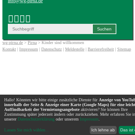
info@wg-pirna.de
wg-pirna.de
>
Pirna
> Kinder sind willkommen
Kontakt
|
Impressum
|
Datenschutz
|
Meldestelle
|
Barrierefreiheit
|
Sitemap
Hallo! Könnten wir bitte einige zusätzliche Dienste für
Anzeige von YouTu
innerhalb der Seite & Anzeige einer Karte (Google Maps) für eine leich
Auffindbarkeit der Vermietungsangebote
aktivieren? Sie können Ihre
Zustimmung später jederzeit ändern oder zurückziehen. Mehr erfahren Sie i
unserer
Datenschutzerklärung
oder unserem
Impressum
.
Ich lehne ab
Das ist
Lassen Sie mich wählen
...