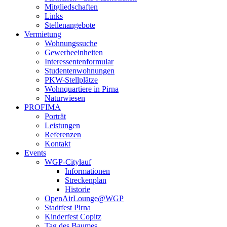
Mitgliedschaften
Links
Stellenangebote
Vermietung
Wohnungssuche
Gewerbeeinheiten
Interessentenformular
Studentenwohnungen
PKW-Stellplätze
Wohnquartiere in Pirna
Naturwiesen
PROFIMA
Porträt
Leistungen
Referenzen
Kontakt
Events
WGP-Citylauf
Informationen
Streckenplan
Historie
OpenAirLounge@WGP
Stadtfest Pirna
Kinderfest Copitz
Tag des Baumes