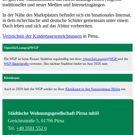
traditioneller und neuer Medien und Internetzugängen.
In der Nähe des Marktplatzes befindet sich ein binationales Internat,
in dem tschechische und deutsche Schüler gemeinsam unter einem
Dach leben und sich auf das Abitur vorbereiten.
Verzeichnis der Kindertageseinrichtungen
in Pirna.
OpenAirLounge@WGP
Die WGP ist beim Pirnaer Stadtfest regelmäßig mit ihrer
OpenAirLounge@WGP
und der
WGP-Bastelstraße
vertreten. Das nächste Stadtfest findet im Juni 2026 statt.
Kleinkunst
Auch in 2026 lädt die WGP wieder zu ihrer
Kleinkunst in den Sonnensteiner Höfen
ein.
Städtische Wohnungsgesellschaft Pirna mbH
Gerichtsstraße 5, 01796 Pirna
Tel.
+49 3501 552 0