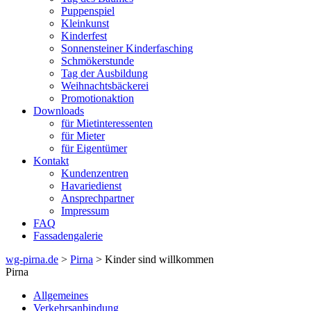
Puppenspiel
Kleinkunst
Kinderfest
Sonnensteiner Kinderfasching
Schmökerstunde
Tag der Ausbildung
Weihnachtsbäckerei
Promotionaktion
Downloads
für Mietinteressenten
für Mieter
für Eigentümer
Kontakt
Kundenzentren
Havariedienst
Ansprechpartner
Impressum
FAQ
Fassadengalerie
wg-pirna.de
>
Pirna
> Kinder sind willkommen
Pirna
Allgemeines
Verkehrsanbindung