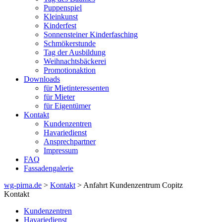
Puppenspiel
Kleinkunst
Kinderfest
Sonnensteiner Kinderfasching
Schmökerstunde
Tag der Ausbildung
Weihnachtsbäckerei
Promotionaktion
Downloads
für Mietinteressenten
für Mieter
für Eigentümer
Kontakt
Kundenzentren
Havariedienst
Ansprechpartner
Impressum
FAQ
Fassadengalerie
wg-pirna.de
>
Kontakt
> Anfahrt Kundenzentrum Copitz
Kontakt
Kundenzentren
Havariedienst