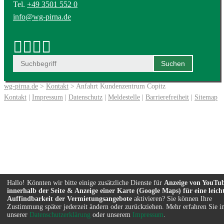
Tel.
+49 3501 552 0
info@wg-pirna.de
wg-pirna.de
>
Kontakt
> Anfahrt Kundenzentrum Copitz
Kontakt
|
Impressum
|
Datenschutz
|
Meldestelle
|
Barrierefreiheit
|
Sitemap
Hallo! Könnten wir bitte einige zusätzliche Dienste für
Anzeige von YouTu
innerhalb der Seite & Anzeige einer Karte (Google Maps) für eine leich
Auffindbarkeit der Vermietungsangebote
aktivieren? Sie können Ihre
Zustimmung später jederzeit ändern oder zurückziehen. Mehr erfahren Sie i
unserer
Datenschutzerklärung
oder unserem
Impressum
.