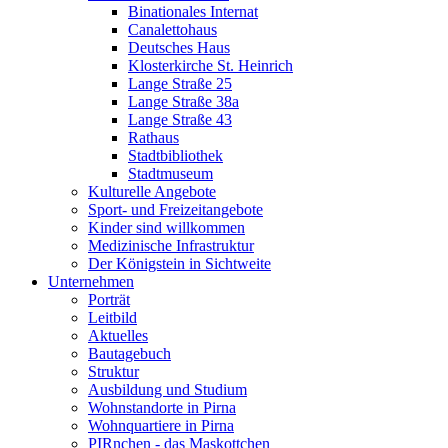
Binationales Internat
Canalettohaus
Deutsches Haus
Klosterkirche St. Heinrich
Lange Straße 25
Lange Straße 38a
Lange Straße 43
Rathaus
Stadtbibliothek
Stadtmuseum
Kulturelle Angebote
Sport- und Freizeitangebote
Kinder sind willkommen
Medizinische Infrastruktur
Der Königstein in Sichtweite
Unternehmen
Porträt
Leitbild
Aktuelles
Bautagebuch
Struktur
Ausbildung und Studium
Wohnstandorte in Pirna
Wohnquartiere in Pirna
PIRnchen - das Maskottchen