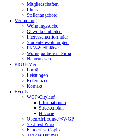
Mitgliedschaften
Links
Stellenangebote
Vermietung
Wohnungssuche
Gewerbeeinheiten
Interessentenformular
Studentenwohnungen
PKW-Stellplätze
Wohnquartiere in Pirna
Naturwiesen
PROFIMA
Porträt
Leistungen
Referenzen
Kontakt
Events
WGP-Citylauf
Informationen
Streckenplan
Historie
OpenAirLounge@WGP
Stadtfest Pirna
Kinderfest Copitz
Tag des Baumes