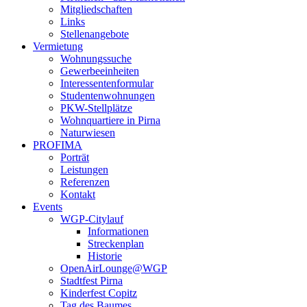
Mitgliedschaften
Links
Stellenangebote
Vermietung
Wohnungssuche
Gewerbeeinheiten
Interessentenformular
Studentenwohnungen
PKW-Stellplätze
Wohnquartiere in Pirna
Naturwiesen
PROFIMA
Porträt
Leistungen
Referenzen
Kontakt
Events
WGP-Citylauf
Informationen
Streckenplan
Historie
OpenAirLounge@WGP
Stadtfest Pirna
Kinderfest Copitz
Tag des Baumes