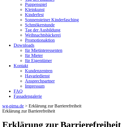
Puppenspiel
Kleinkunst
Kinderfest
Sonnensteiner Kinderfasching
Schmökerstunde
Tag der Ausbildung
Weihnachtsbäckerei
Promotionaktion
Downloads
für Mietinteressenten
für Mieter
für Eigentümer
Kontakt
Kundenzentren
Havariedienst
Ansprechpartner
Impressum
FAQ
Fassadengalerie
wg-pirna.de
> Erklärung zur Barrierefreiheit
Erklärung zur Barrierefreiheit
Erklärung zur Barrierefreiheit