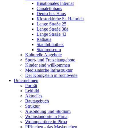
Binationales Internat
Canalettohaus
Deutsches Haus
Klosterkirche St. Heinrich
Lange Straße 25
Lange Straße 38a
Lange Straße 43
Rathaus
Stadtbibliothek
Stadtmuseum
Kulturelle Angebote
Sport- und Freizeitangebote
Kinder sind willkommen
Medizinische Infrastruktur
Der Königstein in Sichtweite
Unternehmen
Porträt
Leitbild
Aktuelles
Bautagebuch
Struktur
Ausbildung und Studium
Wohnstandorte in Pirna
Wohnquartiere in Pirna
PIRnchen - das Maskottchen