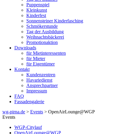
Puppenspiel
Kleinkunst
Kinderfest
Sonnensteiner Kinderfasching
Schmökerstunde
Tag der Ausbildung
Weihnachtsbäckerei
Promotionaktion
Downloads
für Mietinteressenten
für Mieter
für Eigentümer
Kontakt
Kundenzentren
Havariedienst
Ansprechpartner
Impressum
FAQ
Fassadengalerie
wg-pirna.de
>
Events
> OpenAirLounge@WGP
Events
WGP-Citylauf
OpenAirLounge@WGP