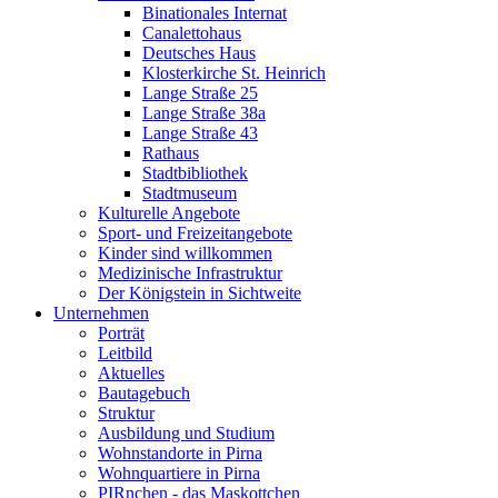
Binationales Internat
Canalettohaus
Deutsches Haus
Klosterkirche St. Heinrich
Lange Straße 25
Lange Straße 38a
Lange Straße 43
Rathaus
Stadtbibliothek
Stadtmuseum
Kulturelle Angebote
Sport- und Freizeitangebote
Kinder sind willkommen
Medizinische Infrastruktur
Der Königstein in Sichtweite
Unternehmen
Porträt
Leitbild
Aktuelles
Bautagebuch
Struktur
Ausbildung und Studium
Wohnstandorte in Pirna
Wohnquartiere in Pirna
PIRnchen - das Maskottchen