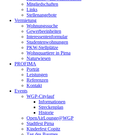
Mitgliedschaften
Links
Stellenangebote
Vermietung
Wohnungssuche
Gewerbeeinheiten
Interessentenformular
Studentenwohnungen
PKW-Stellplätze
Wohnquartiere in Pirna
Naturwiesen
PROFIMA
Porträt
Leistungen
Referenzen
Kontakt
Events
WGP-Citylauf
Informationen
Streckenplan
Historie
OpenAirLounge@WGP
Stadtfest Pirna
Kinderfest Copitz
Tag des Baumes