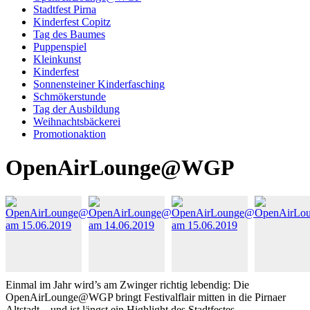
Stadtfest Pirna
Kinderfest Copitz
Tag des Baumes
Puppenspiel
Kleinkunst
Kinderfest
Sonnensteiner Kinderfasching
Schmökerstunde
Tag der Ausbildung
Weihnachtsbäckerei
Promotionaktion
OpenAirLounge@WGP
Einmal im Jahr wird’s am Zwinger richtig lebendig: Die
OpenAirLounge@WGP bringt Festivalflair mitten in die Pirnaer
Altstadt – und ist längst ein Highlight des Stadtfestes.