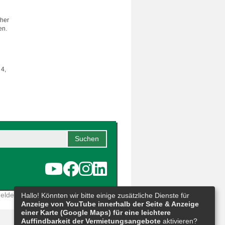
cher
en.
 4,
eldestelle
|
Barrierefreiheit
|
Sitemap
Hallo! Könnten wir bitte einige zusätzliche Dienste für
Anzeige von YouTube innerhalb der Seite & Anzeige
einer Karte (Google Maps) für eine leichtere
Auffindbarkeit der Vermietungsangebote
aktivieren?