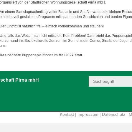
organisiert von der Städtischen Wohnungsgesellschaft Pirna mbH.
An einem Samstagnachmittag voller Fantasie und Spaß erwartet die kleinen Besu
ein liebevoll gestaltetes Programm mit spannenden Geschichten und bunten Figur
Der Eintritt ist natürlich frei – einfach vorbeikommen und staunen!
Und falls das Wetter mal nicht mitspielt: Kein Problem! Dann zieht das Puppenspiel
kurzerhand ins Soziokulturelle Zentrum im Sonnenstein-Center, Straße der Jugend
um.
Das nächste Puppenspiel findet im Mai 2027 statt.
schaft Pirna mbH
Kontakt
|
Impressum
|
Datenschutz
|
M