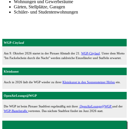
Wohnungen und Gewerberäume
Gärten, Stellplätze, Garagen
Schüler- und Studentenwohnungen
WGP-Citylauf
Am 9. Oktober 2026 startet in der Pirnaer Altstadt der 21.
WGP-Citylauf
. Unter dem Motto
"Im Fackelschein durch die Nacht" werden zahlreiche Einzelläufer und Staffeln erwartet.
Kleinkunst
Auch in 2026 lädt die WGP wieder zu ihrer
Kleinkunst in den Sonnensteiner Höfen
ein.
OpenAirLounge@WGP
Die WGP ist beim Pirnaer Stadtfest regelmäßig mit ihrer
OpenAirLounge@WGP
und der
WGP-Bastelstraße
vertreten. Das nächste Stadtfest findet im Juni 2026 statt.