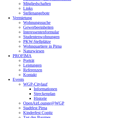
Mitgliedschaften
Links
Stellenangebote
Vermietung
Wohnungssuche
Gewerbeeinheiten
Interessentenformular
Studentenwohnungen
PKW-Stellplätze
Wohnquartiere in Pirna
Naturwiesen
PROFIMA
Porträt
Leistungen
Referenzen
Kontakt
Events
WGP-Citylauf
Informationen
Streckenplan
Historie
OpenAirLounge@WGP
Stadtfest Pirna
Kinderfest Copitz
Tag des Baumes