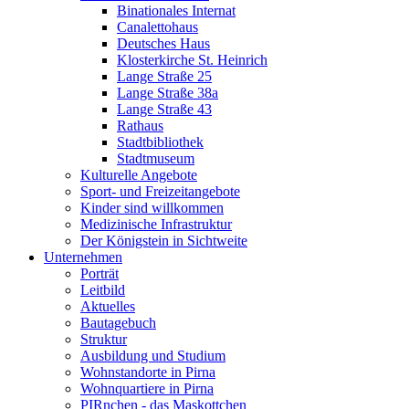
Binationales Internat
Canalettohaus
Deutsches Haus
Klosterkirche St. Heinrich
Lange Straße 25
Lange Straße 38a
Lange Straße 43
Rathaus
Stadtbibliothek
Stadtmuseum
Kulturelle Angebote
Sport- und Freizeitangebote
Kinder sind willkommen
Medizinische Infrastruktur
Der Königstein in Sichtweite
Unternehmen
Porträt
Leitbild
Aktuelles
Bautagebuch
Struktur
Ausbildung und Studium
Wohnstandorte in Pirna
Wohnquartiere in Pirna
PIRnchen - das Maskottchen