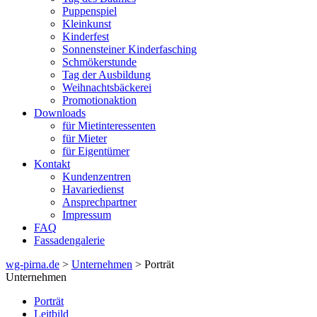
Puppenspiel
Kleinkunst
Kinderfest
Sonnensteiner Kinderfasching
Schmökerstunde
Tag der Ausbildung
Weihnachtsbäckerei
Promotionaktion
Downloads
für Mietinteressenten
für Mieter
für Eigentümer
Kontakt
Kundenzentren
Havariedienst
Ansprechpartner
Impressum
FAQ
Fassadengalerie
wg-pirna.de
>
Unternehmen
> Porträt
Unternehmen
Porträt
Leitbild