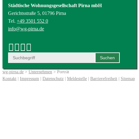
Städtische Wohnungsgesellschaft Pirna mbH
Gerichtsstraße 5, 01796 Pirna
Tel.
+49 3501 552 0
info@wg-pirna.de
wg-pirna.de
>
Unternehmen
> Porträt
Kontakt
|
Impressum
|
Datenschutz
|
Meldestelle
|
Barrierefreiheit
|
Sitemap