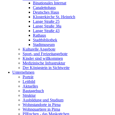
Binationales Internat
Canalettohaus
Deutsches Haus
Klosterkirche St. Heinrich
Lange Straße 25
Lange Straße 38a
Lange Straße 43
Rathaus
Stadtbibliothek
Stadtmuseum
Kulturelle Angebote
Sport- und Freizeitangebote
Kinder sind willkommen
Medizinische Infrastruktur
Der Königstein in Sichtweite
Unternehmen
Porträt
Leitbild
Aktuelles
Bautagebuch
Struktur
Ausbildung und Studium
Wohnstandorte in Pirna
Wohnquartiere in Pirna
PIRnchen - das Maskottchen