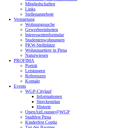
Mitgliedschaften
Links
Stellenangebote
Vermietung
Wohnungssuche
Gewerbeeinheiten
Interessentenformular
Studentenwohnungen
PKW-Stellplätze
Wohnquartiere in Pirna
Naturwiesen
PROFIMA
Porträt
Leistungen
Referenzen
Kontakt
Events
WGP-Citylauf
Informationen
Streckenplan
Historie
OpenAirLounge@WGP
Stadtfest Pirna
Kinderfest Copitz
Tag des Baumes