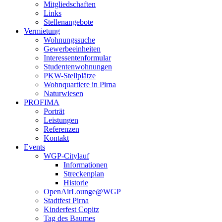
Mitgliedschaften
Links
Stellenangebote
Vermietung
Wohnungssuche
Gewerbeeinheiten
Interessentenformular
Studentenwohnungen
PKW-Stellplätze
Wohnquartiere in Pirna
Naturwiesen
PROFIMA
Porträt
Leistungen
Referenzen
Kontakt
Events
WGP-Citylauf
Informationen
Streckenplan
Historie
OpenAirLounge@WGP
Stadtfest Pirna
Kinderfest Copitz
Tag des Baumes