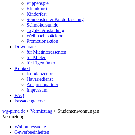
Puppenspiel
Kleinkunst
Kinderfest
Sonnensteiner Kinderfasching
Schmökerstunde
Tag der Ausbildung
Weihnachtsbäckerei
Promotionaktion
Downloads
für Mietinteressenten
für Mieter
für Eigentümer
Kontakt
Kundenzentren
Havariedienst
Ansprechpartner
Impressum
FAQ
Fassadengalerie
wg-pirna.de
>
Vermietung
> Studentenwohnungen
Vermietung
Wohnungssuche
Gewerbeeinheiten