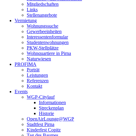
Mitgliedschaften
Links
Stellenangebote
Vermietung
Wohnungssuche
Gewerbeeinheiten
Interessentenformular
Studentenwohnungen
PKW-Stellplätze
Wohnquartiere in Pirna
Naturwiesen
PROFIMA
Porträt
Leistungen
Referenzen
Kontakt
Events
WGP-Citylauf
Informationen
Streckenplan
Historie
OpenAirLounge@WGP
Stadtfest Pirna
Kinderfest Copitz
Tag des Baumes