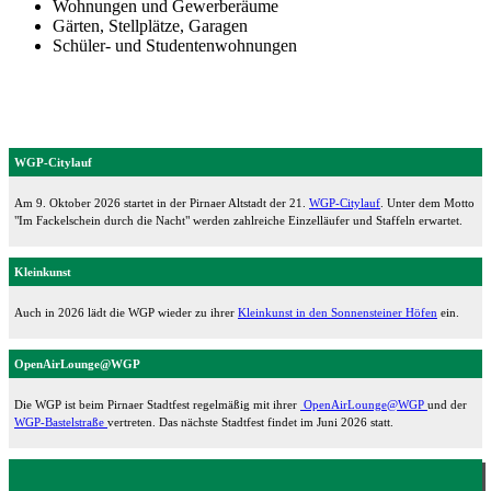
Wohnungen und Gewerberäume
Gärten, Stellplätze, Garagen
Schüler- und Studentenwohnungen
WGP-Citylauf
Am 9. Oktober 2026 startet in der Pirnaer Altstadt der 21.
WGP-Citylauf
. Unter dem Motto
"Im Fackelschein durch die Nacht" werden zahlreiche Einzelläufer und Staffeln erwartet.
Kleinkunst
Auch in 2026 lädt die WGP wieder zu ihrer
Kleinkunst in den Sonnensteiner Höfen
ein.
OpenAirLounge@WGP
Die WGP ist beim Pirnaer Stadtfest regelmäßig mit ihrer
OpenAirLounge@WGP
und der
WGP-Bastelstraße
vertreten. Das nächste Stadtfest findet im Juni 2026 statt.