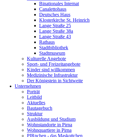
Binationales Internat
Canalettohaus
Deutsches Haus
Klosterkirche St. Heinrich
Lange Straße 25
Lange Straße 38a
Lange Straße 43
Rathaus
Stadtbibliothek
Stadtmuseum
Kulturelle Angebote
Sport- und Freizeitangebote
Kinder sind willkommen
Medizinische Infrastruktur
Der Königstein in Sichtweite
Unternehmen
Porträt
Leitbild
Aktuelles
Bautagebuch
Struktur
Ausbildung und Studium
Wohnstandorte in Pirna
Wohnquartiere in Pirna
PIRnchen - das Maskottchen