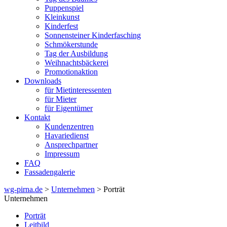
Puppenspiel
Kleinkunst
Kinderfest
Sonnensteiner Kinderfasching
Schmökerstunde
Tag der Ausbildung
Weihnachtsbäckerei
Promotionaktion
Downloads
für Mietinteressenten
für Mieter
für Eigentümer
Kontakt
Kundenzentren
Havariedienst
Ansprechpartner
Impressum
FAQ
Fassadengalerie
wg-pirna.de
>
Unternehmen
> Porträt
Unternehmen
Porträt
Leitbild