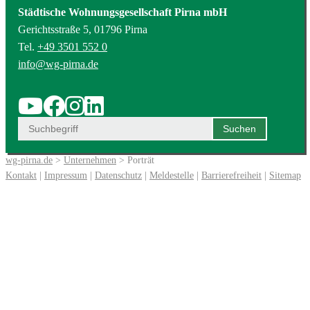
Städtische Wohnungsgesellschaft Pirna mbH
Gerichtsstraße 5, 01796 Pirna
Tel.
+49 3501 552 0
info@wg-pirna.de
wg-pirna.de
>
Unternehmen
> Porträt
Kontakt
|
Impressum
|
Datenschutz
|
Meldestelle
|
Barrierefreiheit
|
Sitemap