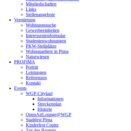
Mitgliedschaften
Links
Stellenangebote
Vermietung
Wohnungssuche
Gewerbeeinheiten
Interessentenformular
Studentenwohnungen
PKW-Stellplätze
Wohnquartiere in Pirna
Naturwiesen
PROFIMA
Porträt
Leistungen
Referenzen
Kontakt
Events
WGP-Citylauf
Informationen
Streckenplan
Historie
OpenAirLounge@WGP
Stadtfest Pirna
Kinderfest Copitz
Tag des Baumes