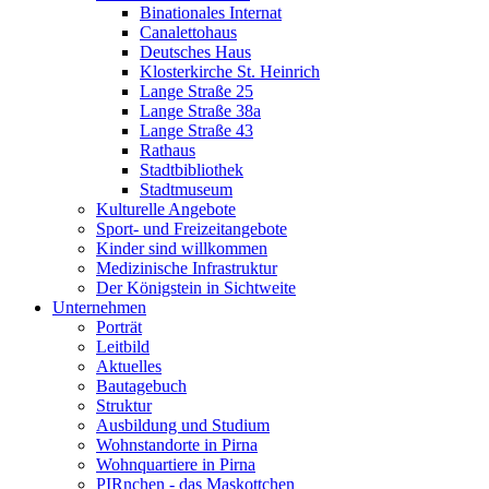
Binationales Internat
Canalettohaus
Deutsches Haus
Klosterkirche St. Heinrich
Lange Straße 25
Lange Straße 38a
Lange Straße 43
Rathaus
Stadtbibliothek
Stadtmuseum
Kulturelle Angebote
Sport- und Freizeitangebote
Kinder sind willkommen
Medizinische Infrastruktur
Der Königstein in Sichtweite
Unternehmen
Porträt
Leitbild
Aktuelles
Bautagebuch
Struktur
Ausbildung und Studium
Wohnstandorte in Pirna
Wohnquartiere in Pirna
PIRnchen - das Maskottchen