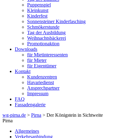
Puppenspiel
Kleinkunst
Kinderfest
Sonnensteiner Kinderfasching
Schmökerstunde
Tag der Ausbildung
Weihnachtsbäckerei
Promotionaktion
Downloads
für Mietinteressenten
für Mieter
für Eigentümer
Kontakt
Kundenzentren
Havariedienst
Ansprechpartner
Impressum
FAQ
Fassadengalerie
wg-pirna.de
>
Pirna
> Der Königstein in Sichtweite
Pirna
Allgemeines
Verkehrsanbindung