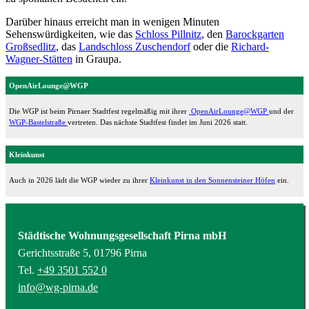
Darüber hinaus erreicht man in wenigen Minuten
Sehenswürdigkeiten, wie das
Schloss Pillnitz
, den
Barockgarten
Großsedlitz
, das
Landschloss Zuschendorf
oder die
Richard-
Wagner-Stätten
in Graupa.
OpenAirLounge@WGP
Die WGP ist beim Pirnaer Stadtfest regelmäßig mit ihrer
OpenAirLounge@WGP
und der
WGP-Bastelstraße
vertreten. Das nächste Stadtfest findet im Juni 2026 statt.
Kleinkunst
Auch in 2026 lädt die WGP wieder zu ihrer
Kleinkunst in den Sonnensteiner Höfen
ein.
Städtische Wohnungsgesellschaft Pirna mbH
Gerichtsstraße 5, 01796 Pirna
Tel.
+49 3501 552 0
info@wg-pirna.de