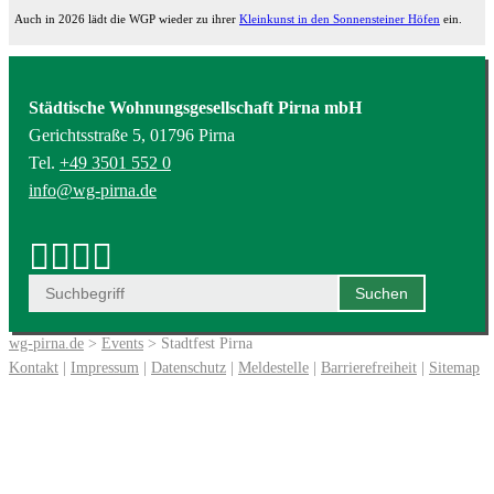
Auch in 2026 lädt die WGP wieder zu ihrer
Kleinkunst in den Sonnensteiner Höfen
ein.
Städtische Wohnungsgesellschaft Pirna mbH
Gerichtsstraße 5, 01796 Pirna
Tel.
+49 3501 552 0
info@wg-pirna.de
wg-pirna.de
>
Events
> Stadtfest Pirna
Kontakt
|
Impressum
|
Datenschutz
|
Meldestelle
|
Barrierefreiheit
|
Sitemap