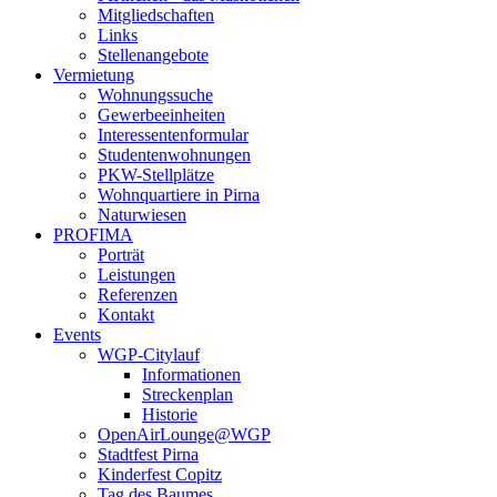
Mitgliedschaften
Links
Stellenangebote
Vermietung
Wohnungssuche
Gewerbeeinheiten
Interessentenformular
Studentenwohnungen
PKW-Stellplätze
Wohnquartiere in Pirna
Naturwiesen
PROFIMA
Porträt
Leistungen
Referenzen
Kontakt
Events
WGP-Citylauf
Informationen
Streckenplan
Historie
OpenAirLounge@WGP
Stadtfest Pirna
Kinderfest Copitz
Tag des Baumes