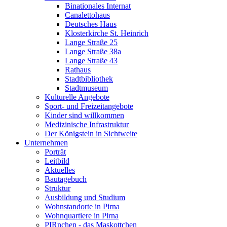
Binationales Internat
Canalettohaus
Deutsches Haus
Klosterkirche St. Heinrich
Lange Straße 25
Lange Straße 38a
Lange Straße 43
Rathaus
Stadtbibliothek
Stadtmuseum
Kulturelle Angebote
Sport- und Freizeitangebote
Kinder sind willkommen
Medizinische Infrastruktur
Der Königstein in Sichtweite
Unternehmen
Porträt
Leitbild
Aktuelles
Bautagebuch
Struktur
Ausbildung und Studium
Wohnstandorte in Pirna
Wohnquartiere in Pirna
PIRnchen - das Maskottchen