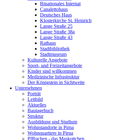
Binationales Internat
Canalettohaus
Deutsches Haus
Klosterkirche St. Heinrich
Lange Straße 25
Lange Straße 38a
Lange Straße 43
Rathaus
Stadtbibliothek
Stadtmuseum
Kulturelle Angebote
Sport- und Freizeitangebote
Kinder sind willkommen
Medizinische Infrastruktur
Der Königstein in Sichtweite
Unternehmen
Porträt
Leitbild
Aktuelles
Bautagebuch
Struktur
Ausbildung und Studium
Wohnstandorte in Pirna
Wohnquartiere in Pirna
PIRnchen - das Maskottchen