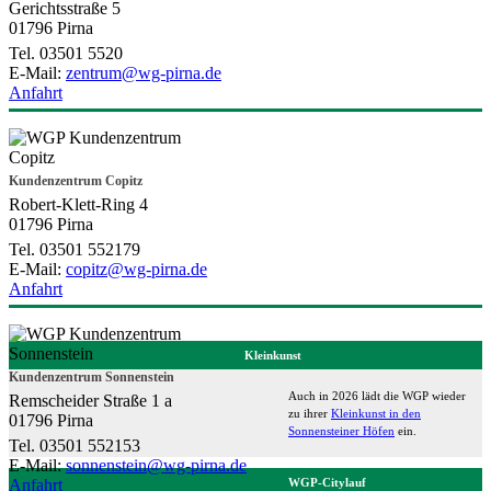
Gerichtsstraße 5
01796 Pirna
Tel. 03501 5520
E-Mail:
zentrum@wg-pirna.de
Anfahrt
Kundenzentrum Copitz
Robert-Klett-Ring 4
01796 Pirna
Tel. 03501 552179
E-Mail:
copitz@wg-pirna.de
Anfahrt
Kleinkunst
Kundenzentrum Sonnenstein
Auch in 2026 lädt die WGP wieder
Remscheider Straße 1 a
zu ihrer
Kleinkunst in den
01796 Pirna
Sonnensteiner Höfen
ein.
Tel. 03501 552153
E-Mail:
sonnenstein@wg-pirna.de
Anfahrt
WGP-Citylauf