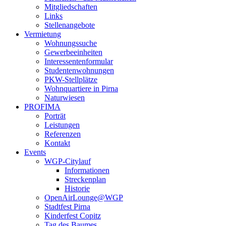
Mitgliedschaften
Links
Stellenangebote
Vermietung
Wohnungssuche
Gewerbeeinheiten
Interessentenformular
Studentenwohnungen
PKW-Stellplätze
Wohnquartiere in Pirna
Naturwiesen
PROFIMA
Porträt
Leistungen
Referenzen
Kontakt
Events
WGP-Citylauf
Informationen
Streckenplan
Historie
OpenAirLounge@WGP
Stadtfest Pirna
Kinderfest Copitz
Tag des Baumes