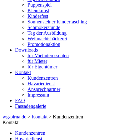
Puppenspiel
Kleinkunst
Kinderfest
Sonnensteiner Kinderfasching
Schmökerstunde
Tag der Ausbildung
Weihnachtsbäckerei
Promotionaktion
Downloads
für Mietinteressenten
für Mieter
für Eigentümer
Kontakt
Kundenzentren
Havariedienst
Ansprechpartner
Impressum
FAQ
Fassadengalerie
wg-pirna.de
>
Kontakt
> Kundenzentren
Kontakt
Kundenzentren
Havariedienst