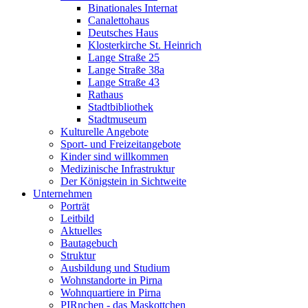
Binationales Internat
Canalettohaus
Deutsches Haus
Klosterkirche St. Heinrich
Lange Straße 25
Lange Straße 38a
Lange Straße 43
Rathaus
Stadtbibliothek
Stadtmuseum
Kulturelle Angebote
Sport- und Freizeitangebote
Kinder sind willkommen
Medizinische Infrastruktur
Der Königstein in Sichtweite
Unternehmen
Porträt
Leitbild
Aktuelles
Bautagebuch
Struktur
Ausbildung und Studium
Wohnstandorte in Pirna
Wohnquartiere in Pirna
PIRnchen - das Maskottchen