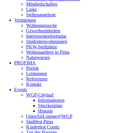
Mitgliedschaften
Links
Stellenangebote
Vermietung
Wohnungssuche
Gewerbeeinheiten
Interessentenformular
Studentenwohnungen
PKW-Stellplätze
Wohnquartiere in Pirna
Naturwiesen
PROFIMA
Porträt
Leistungen
Referenzen
Kontakt
Events
WGP-Citylauf
Informationen
Streckenplan
Historie
OpenAirLounge@WGP
Stadtfest Pirna
Kinderfest Copitz
Tag des Baumes