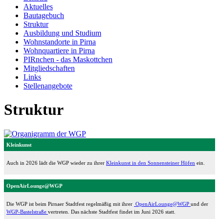
Aktuelles
Bautagebuch
Struktur
Ausbildung und Studium
Wohnstandorte in Pirna
Wohnquartiere in Pirna
PIRnchen - das Maskottchen
Mitgliedschaften
Links
Stellenangebote
Struktur
Kleinkunst
Auch in 2026 lädt die WGP wieder zu ihrer
Kleinkunst in den Sonnensteiner Höfen
ein.
OpenAirLounge@WGP
Die WGP ist beim Pirnaer Stadtfest regelmäßig mit ihrer
OpenAirLounge@WGP
und der
WGP-Bastelstraße
vertreten. Das nächste Stadtfest findet im Juni 2026 statt.