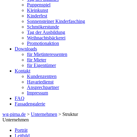
Puppenspiel
Kleinkunst
Kinderfest
Sonnensteiner Kinderfasching
Schmökerstunde
Tag der Ausbildung
Weihnachtsbäckerei
Promotionaktion
Downloads
für Mietinteressenten
für Mieter
für Eigentümer
Kontakt
Kundenzentren
Havariedienst
Ansprechpartner
Impressum
FAQ
Fassadengalerie
wg-pirna.de
>
Unternehmen
> Struktur
Unternehmen
Porträt
Leitbild