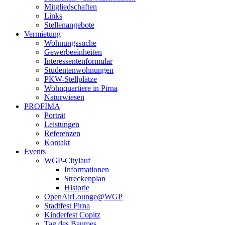
Mitgliedschaften
Links
Stellenangebote
Vermietung
Wohnungssuche
Gewerbeeinheiten
Interessentenformular
Studentenwohnungen
PKW-Stellplätze
Wohnquartiere in Pirna
Naturwiesen
PROFIMA
Porträt
Leistungen
Referenzen
Kontakt
Events
WGP-Citylauf
Informationen
Streckenplan
Historie
OpenAirLounge@WGP
Stadtfest Pirna
Kinderfest Copitz
Tag des Baumes