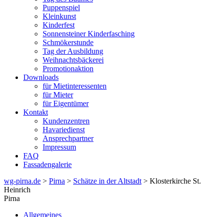
Puppenspiel
Kleinkunst
Kinderfest
Sonnensteiner Kinderfasching
Schmökerstunde
Tag der Ausbildung
Weihnachtsbäckerei
Promotionaktion
Downloads
für Mietinteressenten
für Mieter
für Eigentümer
Kontakt
Kundenzentren
Havariedienst
Ansprechpartner
Impressum
FAQ
Fassadengalerie
wg-pirna.de
>
Pirna
>
Schätze in der Altstadt
> Klosterkirche St.
Heinrich
Pirna
Allgemeines