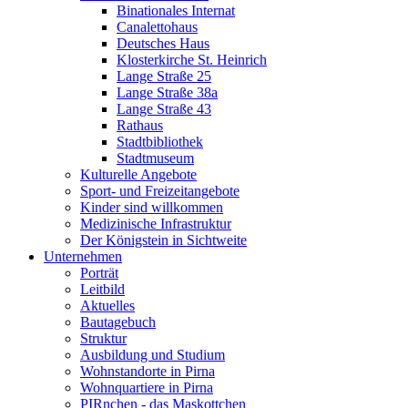
Binationales Internat
Canalettohaus
Deutsches Haus
Klosterkirche St. Heinrich
Lange Straße 25
Lange Straße 38a
Lange Straße 43
Rathaus
Stadtbibliothek
Stadtmuseum
Kulturelle Angebote
Sport- und Freizeitangebote
Kinder sind willkommen
Medizinische Infrastruktur
Der Königstein in Sichtweite
Unternehmen
Porträt
Leitbild
Aktuelles
Bautagebuch
Struktur
Ausbildung und Studium
Wohnstandorte in Pirna
Wohnquartiere in Pirna
PIRnchen - das Maskottchen