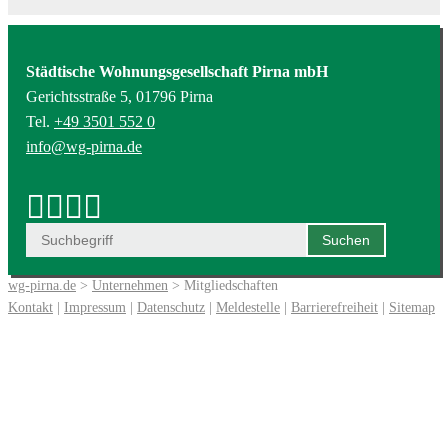
Städtische Wohnungsgesellschaft Pirna mbH
Gerichtsstraße 5, 01796 Pirna
Tel.
+49 3501 552 0
info@wg-pirna.de
wg-pirna.de
>
Unternehmen
> Mitgliedschaften
Kontakt
|
Impressum
|
Datenschutz
|
Meldestelle
|
Barrierefreiheit
|
Sitemap