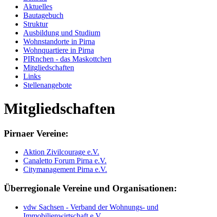
Aktuelles
Bautagebuch
Struktur
Ausbildung und Studium
Wohnstandorte in Pirna
Wohnquartiere in Pirna
PIRnchen - das Maskottchen
Mitgliedschaften
Links
Stellenangebote
Mitgliedschaften
Pirnaer Vereine:
Aktion Zivilcourage e.V.
Canaletto Forum Pirna e.V.
Citymanagement Pirna e.V.
Überregionale Vereine und Organisationen:
vdw Sachsen - Verband der Wohnungs- und
Immobilienwirtschaft e.V.