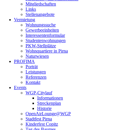
Mitgliedschaften
Links
Stellenangebote
Vermietung
Wohnungssuche
Gewerbeeinheiten
Interessentenformular
Studentenwohnungen
PKW-Stellplätze
Wohnquartiere in Pirna
Naturwiesen
PROFIMA
Porträt
Leistungen
Referenzen
Kontakt
Events
WGP-Citylauf
Informationen
Streckenplan
Historie
OpenAirLounge@WGP
Stadtfest Pirna
Kinderfest Copitz
Tag des Baumes