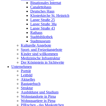
Binationales Internat
Canalettohaus
Deutsches Haus
Klosterkirche St. Heinrich
Lange Straße 25
Lange Straße 38a
Lange Straße 43
Rathaus
Stadtbibliothek
Stadtmuseum
Kulturelle Angebote
Sport- und Freizeitangebote
Kinder sind willkommen
Medizinische Infrastruktur
Der Königstein in Sichtweite
Unternehmen
Porträt
Leitbild
Aktuelles
Bautagebuch
Struktur
Ausbildung und Studium
Wohnstandorte in Pirna
Wohnquartiere in Pirna
PIRnchen - das Maskottchen