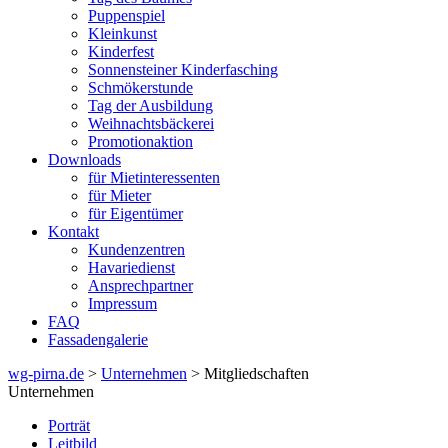
Puppenspiel
Kleinkunst
Kinderfest
Sonnensteiner Kinderfasching
Schmökerstunde
Tag der Ausbildung
Weihnachtsbäckerei
Promotionaktion
Downloads
für Mietinteressenten
für Mieter
für Eigentümer
Kontakt
Kundenzentren
Havariedienst
Ansprechpartner
Impressum
FAQ
Fassadengalerie
wg-pirna.de
>
Unternehmen
> Mitgliedschaften
Unternehmen
Porträt
Leitbild