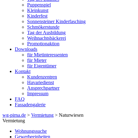
Puppenspiel
Kleinkunst
Kinderfest
Sonnensteiner Kinderfasching
Schmökerstunde
Tag der Ausbildung
Weihnachtsbäckerei
Promotionaktion
Downloads
für Mietinteressenten
für Mieter
für Eigentümer
Kontakt
Kundenzentren
Havariedienst
Ansprechpartner
Impressum
FAQ
Fassadengalerie
wg-pirna.de
>
Vermietung
> Naturwiesen
Vermietung
Wohnungssuche
Gewerbeeinheiten